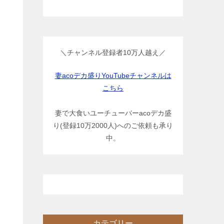
＼チャンネル登録者10万人越え／
妻acoデカ盛りYouTubeチャンネルは
こちら
妻で大食いユーチューバーacoデカ盛
り(登録10万2000人)へのご依頼も承り
中。
カテゴリー