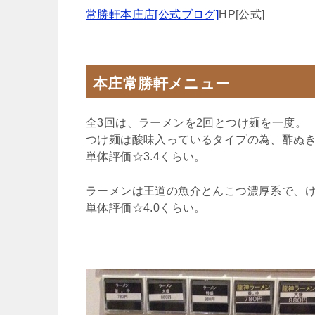
常勝軒本庄店[公式ブログ]
HP[公式]
本庄常勝軒メニュー
全3回は、ラーメンを2回とつけ麺を一度。
つけ麺は酸味入っているタイプの為、酢ぬ
単体評価☆3.4くらい。
ラーメンは王道の魚介とんこつ濃厚系で、
単体評価☆4.0くらい。