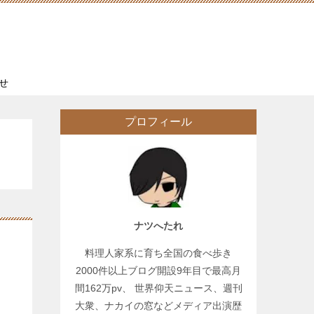
せ
プロフィール
ナツへたれ
料理人家系に育ち全国の食べ歩き
2000件以上ブログ開設9年目で最高月
間162万pv、 世界仰天ニュース、週刊
大衆、ナカイの窓などメディア出演歴