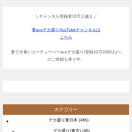
＼チャンネル登録者10万人越え／
妻acoデカ盛りYouTubeチャンネルは
こちら
妻で大食いユーチューバーacoデカ盛り(登録10万2000人)へ
のご依頼も承り中。
カテゴリー
デカ盛り東日本 (485)
デカ盛り(東京) (45)