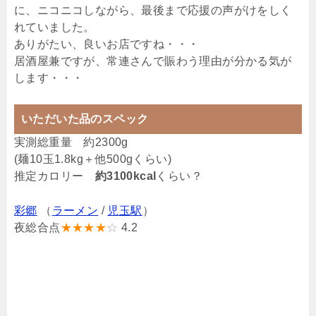
に、ニコニコしながら、最後まで応援の声がけをしく
れていました。
ありがたい、良いお店ですね・・・
居酒屋兼ですが、常連さんで賑わう理由が分かる気が
します・・・
いただいた品のスペック
実測総重量 約2300g
(麺10玉1.8kg＋他500gくらい)
推定カロリー
約3100kcal
くらい？
彩郷
（
ラーメン
/
児玉駅
）
夜総合点
★★★★
☆
4.2