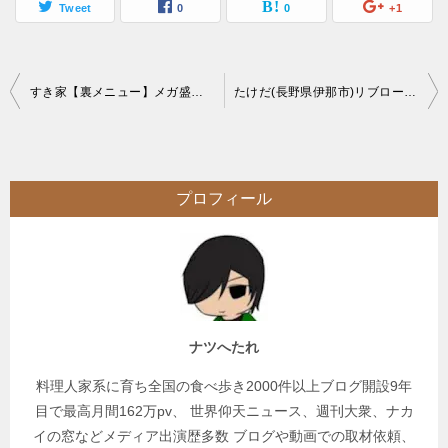
Tweet
0
0
+1
投
すき家【裏メニュー】メガ盛りの倍量キング豚丼を大食い【廃止】
たけだ(長野県伊那市)リブロースが選べる大盛りソースかつ丼
稿
ナ
ビ
プロフィール
ゲ
ー
シ
ョ
ン
ナツへたれ
料理人家系に育ち全国の食べ歩き2000件以上ブログ開設9年
目で最高月間162万pv、 世界仰天ニュース、週刊大衆、ナカ
イの窓などメディア出演歴多数 ブログや動画での取材依頼、