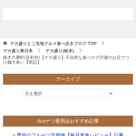
デカ盛りとご当地グルメ食べ歩きブログ
TOP
デカ盛り東日本
デカ盛り(栃木)
栃木大勝軒(足利市)【デカ盛り】不自然な食べログ評価のお店でつ
け麺大食い【閉店】
アーカイブ
Acoナツ愛用品おすすめ記事
»
季節のフルーツ定期便【毎月実食レビュー】記事