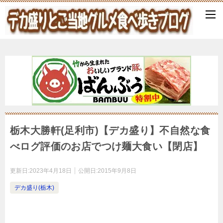
栃木大勝軒(足利市)【デカ盛り】不自然な食
べログ評価のお店でつけ麺大食い【閉店】
更新日:
2023年4月18日
公開日:
2015年9月8日
デカ盛り(栃木)