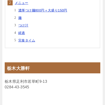
メニュー
濃厚つけ麺800円＋大盛り150円
麺
つけ汁
経過
完食タイム
栃木大勝軒
栃木県足利市若草町9-13
0284-43-3545