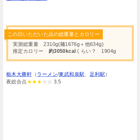
この日いただいた品の総重量とカロリー
実測総重量 2310g(麺1676g＋他634g)
推定カロリー
約3050kcal
くらい？ 1904g
栃木大勝軒
（
ラーメン
/
東武和泉駅
、
足利駅
）
夜総合点
★★★
☆☆
3.5