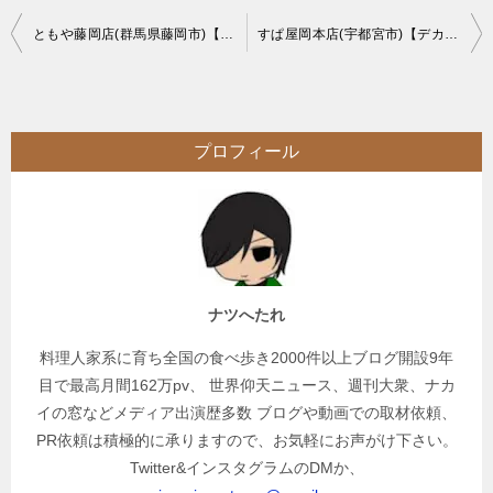
投
ともや藤岡店(群馬県藤岡市)【デカ盛り】盛りが良い事で有名なチェーン店【大食い】
すぱ屋岡本店(宇都宮市)【デカ盛り】1kgの塊マンガ肉と超濃厚ミートソース
稿
ナ
ビ
プロフィール
ゲ
ー
シ
ョ
ン
ナツへたれ
料理人家系に育ち全国の食べ歩き2000件以上ブログ開設9年
目で最高月間162万pv、 世界仰天ニュース、週刊大衆、ナカ
イの窓などメディア出演歴多数 ブログや動画での取材依頼、
PR依頼は積極的に承りますので、お気軽にお声がけ下さい。
Twitter&インスタグラムのDMか、