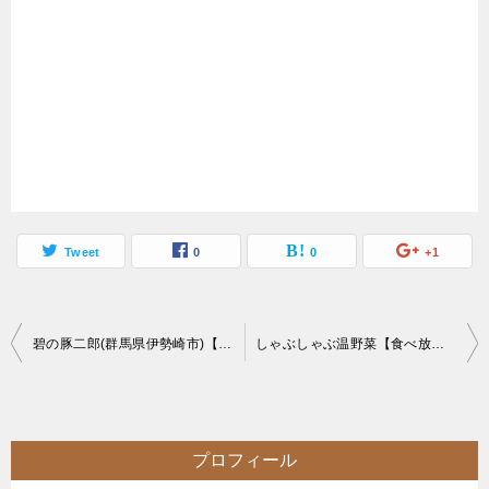
Tweet
0
0
+1
投
碧の豚二郎(群馬県伊勢崎市)【デカ盛り】アブラが旨い二郎系ラーメン店でマシマシ
しゃぶしゃぶ温野菜【食べ放題】しゃぶしゃぶビュッフェでぼっちスイーツ祭り【大食い】
稿
ナ
ビ
プロフィール
ゲ