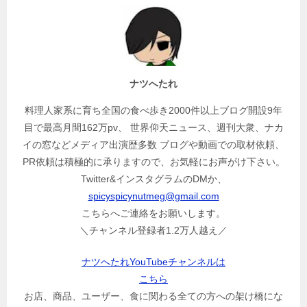
ー
シ
ョ
ン
ナツへたれ
料理人家系に育ち全国の食べ歩き2000件以上ブログ開設9年
目で最高月間162万pv、 世界仰天ニュース、週刊大衆、ナカ
イの窓などメディア出演歴多数 ブログや動画での取材依頼、
PR依頼は積極的に承りますので、お気軽にお声がけ下さい。
Twitter&インスタグラムのDMか、
spicyspicynutmeg@gmail.com
こちらへご連絡をお願いします。
＼チャンネル登録者1.2万人越え／
ナツへたれYouTubeチャンネルは
こちら
お店、商品、ユーザー、食に関わる全ての方への架け橋にな