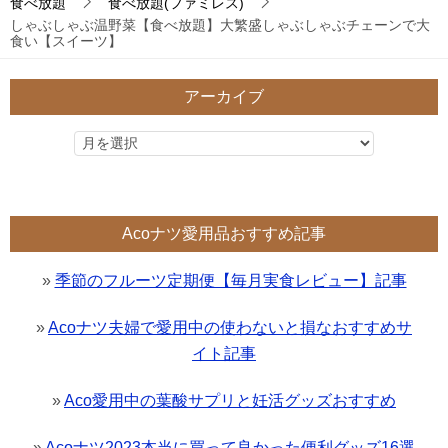
食べ放題
食べ放題(ファミレス)
しゃぶしゃぶ温野菜【食べ放題】大繁盛しゃぶしゃぶチェーンで大
食い【スイーツ】
アーカイブ
Acoナツ愛用品おすすめ記事
»
季節のフルーツ定期便【毎月実食レビュー】記事
»
Acoナツ夫婦で愛用中の使わないと損なおすすめサ
イト記事
»
Aco愛用中の葉酸サプリと妊活グッズおすすめ
»
Acoナツ2023本当に買って良かった便利グッズ16選