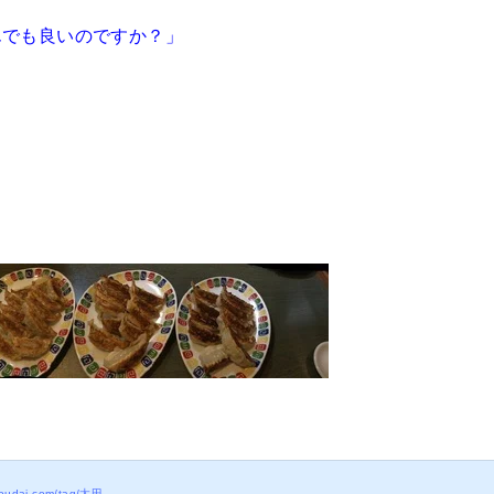
んでも良いのですか？」
」
ehoudai.com/tag/太田