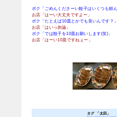
ボク「ごめんくださーい餃子はいくつも頼
お店「はーい大丈夫ですよー」
ボク「たとえば10皿とかでも良いんです？
お店「はいっ勿論」
ボク「では餃子を10皿お願いします(笑)」
お店「はーい10皿ですねぇー」
タグ 「太田」
https://dekamori-tab