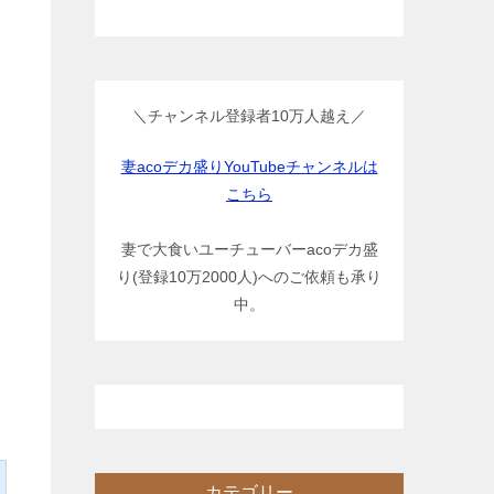
＼チャンネル登録者10万人越え／
妻acoデカ盛りYouTubeチャンネルは
こちら
妻で大食いユーチューバーacoデカ盛
り(登録10万2000人)へのご依頼も承り
中。
カテゴリー