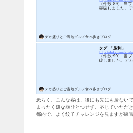
（件数:89） 
突破しました。
のある画像など
デカ盛りとご当地グルメ食べ歩きブログ
タグ 「足利」
https://dekamori-tab
（件数:99） 当
破しました。デ
を存分にお楽し
デカ盛りとご当地グルメ食べ歩きブログ
恐らく、こんな客は、後にも先にも居ない
まったく嫌な顔ひとつせず、応じていただ
都内で、よく餃子チャレンジを見ますが練