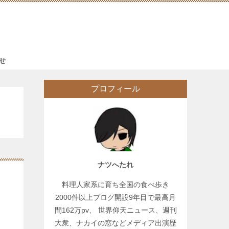
せ
プロフィール
ナツへたれ
料理人家系に育ち全国の食べ歩き
2000件以上ブログ開設9年目で最高月
間162万pv、 世界仰天ニュース、週刊
大衆、ナカイの窓などメディア出演歴