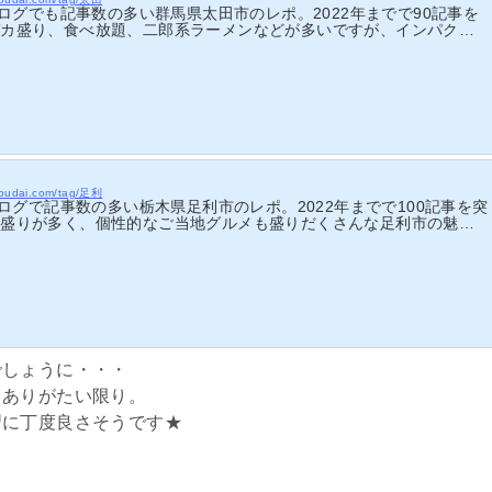
当ブログでも記事数の多い群馬県太田市のレポ。2022年までで90記事を
デカ盛り、食べ放題、二郎系ラーメンなどが多いですが、インパクト
お店探しにお役立て下さい。
ehoudai.com/tag/足利
ブログで記事数の多い栃木県足利市のレポ。2022年までで100記事を突
カ盛りが多く、個性的なご当地グルメも盛りだくさんな足利市の魅力
みください。
でしょうに・・・
きありがたい限り。
習に丁度良さそうです★