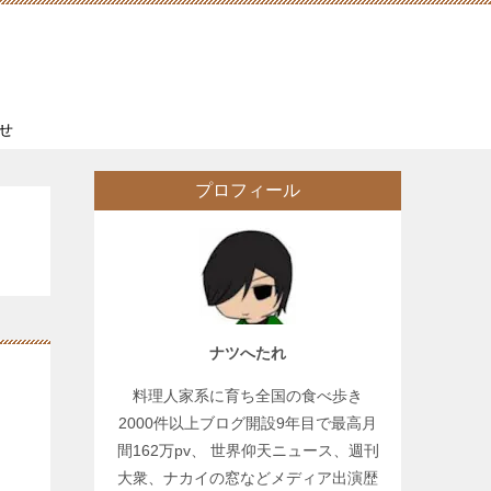
せ
プロフィール
ナツへたれ
料理人家系に育ち全国の食べ歩き
2000件以上ブログ開設9年目で最高月
間162万pv、 世界仰天ニュース、週刊
大衆、ナカイの窓などメディア出演歴