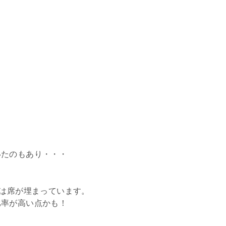
いたのもあり・・・
。
割は席が埋まっています。
比率が高い点かも！