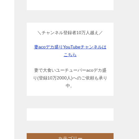
＼チャンネル登録者10万人越え／
妻acoデカ盛りYouTubeチャンネルは
こちら
妻で大食いユーチューバーacoデカ盛
り(登録10万2000人)へのご依頼も承り
中。
カテゴリー