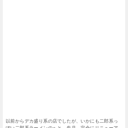
以前からデカ盛り系の店でしたが、いかにも二郎系っ
ぽい二郎系ラーメンのへと、先月、完全にリニューア