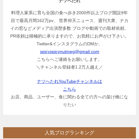
ナツへたれ
料理人家系に育ち全国の食べ歩き2000件以上ブログ開設9年
目で最高月間162万pv、 世界仰天ニュース、週刊大衆、ナカ
イの窓などメディア出演歴多数 ブログや動画での取材依頼、
PR依頼は積極的に承りますので、お気軽にお声がけ下さい。
Twitter&インスタグラムのDMか、
spicyspicynutmeg@gmail.com
こちらへご連絡をお願いします。
＼チャンネル登録者1.2万人越え／
ナツへたれYouTubeチャンネルは
こちら
お店、商品、ユーザー、食に関わる全ての方への架け橋にな
りたい
人気ブログランキング