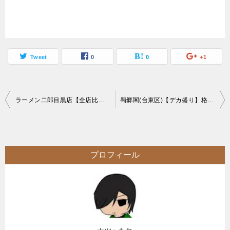
Tweet
0
0
+1
投
ラーメン二郎目黒店【全店比較】1番安くて2番めに古い非乳化ラーメン二郎
蜀郷閣(台東区)【デカ盛り】格安コスパの本格中華店にて大食いオフ会特注メニュー
稿
ナ
ビ
プロフィール
ゲ
ー
シ
ョ
ン