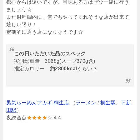
都心からは遠いですが、興味ある方はぜひ一緒に行き
ましょう☆
また射程圏内に、何でもやってくれそうな店が出来て
嬉しい限り！
定期的に通う店になりそうです☆
この日いただいた品のスペック
実測総重量 3068g(スープ370g含)
推定カロリー
約2800kcal
くらい？
男気らーめんアカギ 桐生店
（
ラーメン
/
桐生駅
、
下新
田駅
）
夜総合点
★★★★
☆
4.4