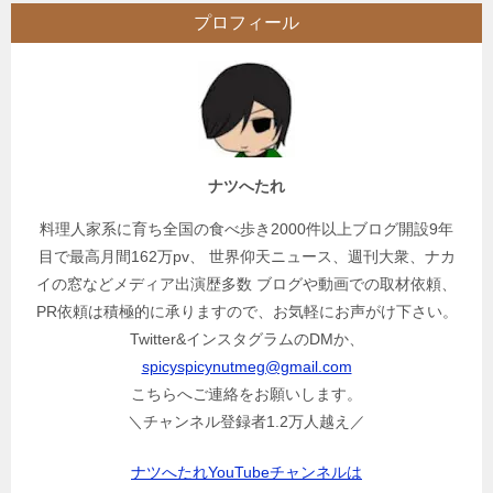
ビ
プロフィール
ゲ
ー
シ
ョ
ン
ナツへたれ
料理人家系に育ち全国の食べ歩き2000件以上ブログ開設9年
目で最高月間162万pv、 世界仰天ニュース、週刊大衆、ナカ
イの窓などメディア出演歴多数 ブログや動画での取材依頼、
PR依頼は積極的に承りますので、お気軽にお声がけ下さい。
Twitter&インスタグラムのDMか、
spicyspicynutmeg@gmail.com
こちらへご連絡をお願いします。
＼チャンネル登録者1.2万人越え／
ナツへたれYouTubeチャンネルは