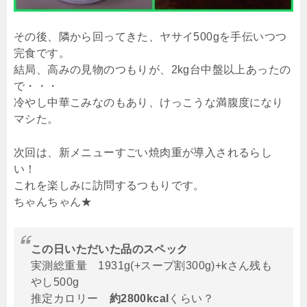
その後、隣から回ってきた、ヤサイ500gを手伝いつつ
完食です。
結局、高みの見物のつもりが、2kg台中盤以上あったの
で・・・
冷やし中華こみなのもあり、けっこうな満腹度になり
マシた。
次回は、新メニューすごい焼肉重が導入されるらし
い！
これを楽しみに訪問するつもりです。
ちゃんちゃん★
この日いただいた品のスペック
実測総重量 1931g(+スープ割300g)+kさん残も
やし500g
推定カロリー
約2800kcal
くらい？