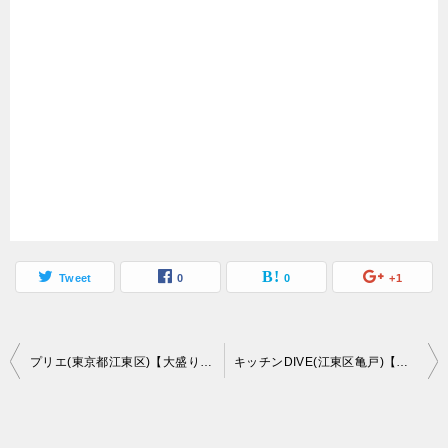
Tweet
0
0
+1
投
プリエ(東京都江東区)【大盛り】昼は日替わりランチ一点勝負のボリューミー店
キッチンDIVE(江東区亀戸)【デカ盛り】安くて盛りが良い大繁盛店の1キロ弁当と200円弁当【大食い】
稿
ナ