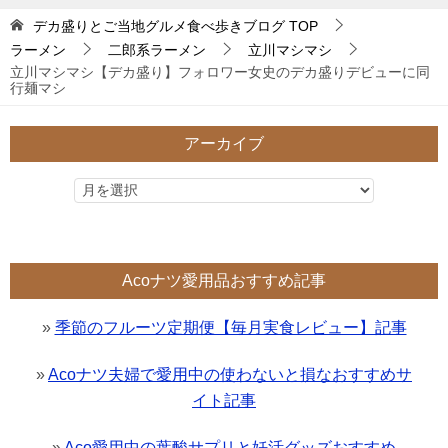
デカ盛りとご当地グルメ食べ歩きブログ
TOP
ラーメン
二郎系ラーメン
立川マシマシ
立川マシマシ【デカ盛り】フォロワー女史のデカ盛りデビューに同
行麺マシ
アーカイブ
Acoナツ愛用品おすすめ記事
»
季節のフルーツ定期便【毎月実食レビュー】記事
»
Acoナツ夫婦で愛用中の使わないと損なおすすめサ
イト記事
»
Aco愛用中の葉酸サプリと妊活グッズおすすめ