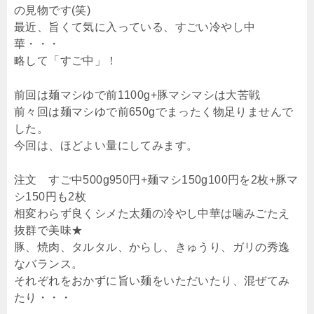
の見物です(笑)
最近、旨くて気に入っている、すごい冷やし中
華・・・
略して「すご中」！
前回は麺マシゆで前1100g+豚マシマシは大苦戦
前々回は麺マシゆで前650gでまったく物足りませんで
した。
今回は、ほどよい量にしてみます。
注文 すご中500g950円+麺マシ150g100円を2枚+豚マ
シ150円も2枚
相変わらず良くシメた太麺の冷やし中華は噛みごたえ
抜群で美味★
豚、焼肉、タルタル、からし、きゅうり、ガリの秀逸
なバランス。
それぞれをおかずに旨い麺をいただいたり、混ぜてみ
たり・・・