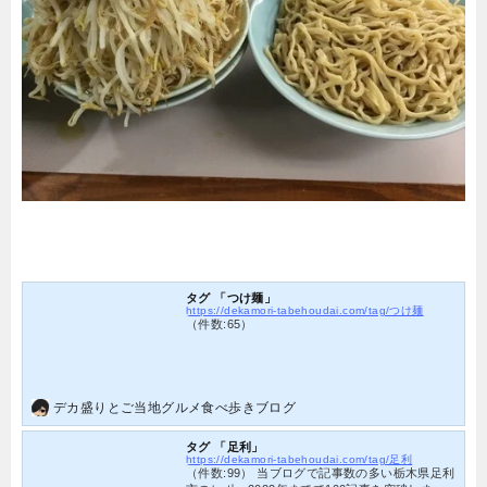
タグ 「つけ麺」
https://dekamori-tabehoudai.com/tag/つけ麺
（件数:65）
デカ盛りとご当地グルメ食べ歩きブログ
タグ 「足利」
https://dekamori-tabehoudai.com/tag/足利
（件数:99） 当ブログで記事数の多い栃木県足利