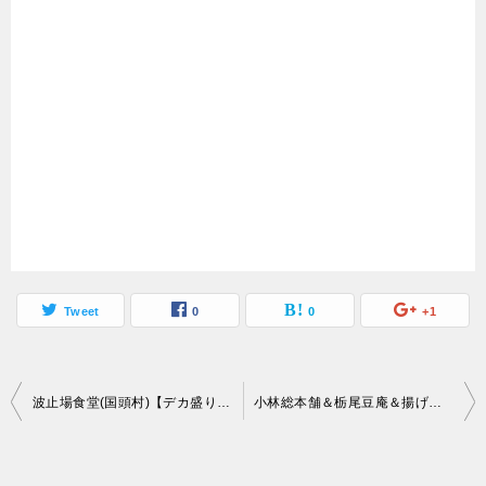
Tweet
0
0
+1
投
波止場食堂(国頭村)【デカ盛り】沖縄本島北部の大繁盛メガ盛り食堂で沖縄風かつ丼
小林総本舗＆栃尾豆庵＆揚げ処さとう(長岡市)【揚げたて】栃尾のあぶらげを3件食べ比べ
稿
ナ