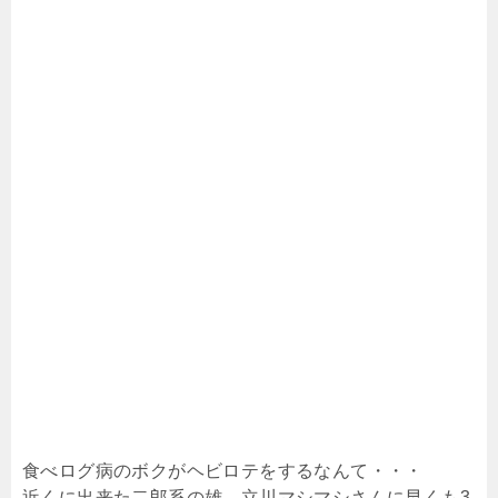
食べログ病のボクがヘビロテをするなんて・・・
近くに出来た二郎系の雄、立川マシマシさんに早くも3