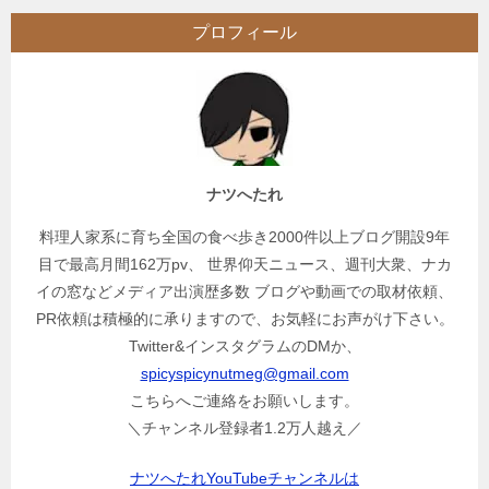
ビ
プロフィール
ゲ
ー
シ
ョ
ン
ナツへたれ
料理人家系に育ち全国の食べ歩き2000件以上ブログ開設9年
目で最高月間162万pv、 世界仰天ニュース、週刊大衆、ナカ
イの窓などメディア出演歴多数 ブログや動画での取材依頼、
PR依頼は積極的に承りますので、お気軽にお声がけ下さい。
Twitter&インスタグラムのDMか、
spicyspicynutmeg@gmail.com
こちらへご連絡をお願いします。
＼チャンネル登録者1.2万人越え／
ナツへたれYouTubeチャンネルは