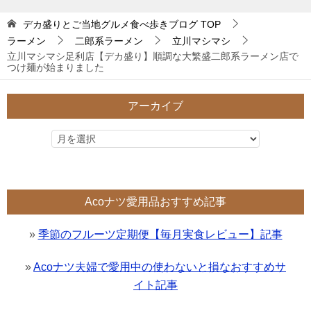
デカ盛りとご当地グルメ食べ歩きブログ
TOP
ラーメン
二郎系ラーメン
立川マシマシ
立川マシマシ足利店【デカ盛り】順調な大繁盛二郎系ラーメン店で
つけ麺が始まりました
アーカイブ
Acoナツ愛用品おすすめ記事
»
季節のフルーツ定期便【毎月実食レビュー】記事
»
Acoナツ夫婦で愛用中の使わないと損なおすすめサ
イト記事