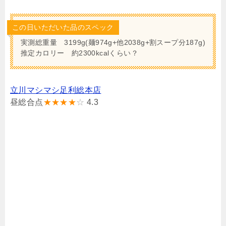
この日いただいた品のスペック
実測総重量 3199g(麺974g+他2038g+割スープ分187g)
推定カロリー 約2300kcalくらい？
立川マシマシ足利総本店
昼総合点
★★★★
☆
4.3