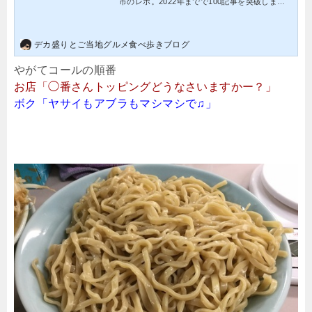
市のレポ。2022年までで100記事を突破しまし
た。デカ盛りが多く、個性的なご当地グルメも
盛りだくさんな足利市の魅力を存分にお楽しみ
ください。
デカ盛りとご当地グルメ食べ歩きブログ
やがてコールの順番
お店「◯番さんトッピングどうなさいますかー？」
ボク「ヤサイもアブラもマシマシで♫」