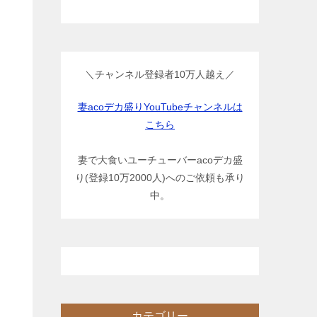
＼チャンネル登録者10万人越え／
妻acoデカ盛りYouTubeチャンネルは
こちら
妻で大食いユーチューバーacoデカ盛
り(登録10万2000人)へのご依頼も承り
中。
カテゴリー