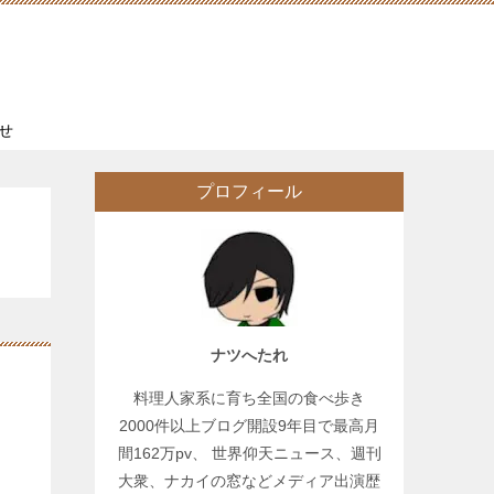
せ
プロフィール
ナツへたれ
料理人家系に育ち全国の食べ歩き
2000件以上ブログ開設9年目で最高月
間162万pv、 世界仰天ニュース、週刊
大衆、ナカイの窓などメディア出演歴