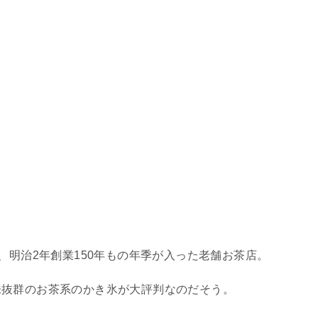
、明治2年創業150年もの年季が入った老舗お茶店。
味抜群のお茶系のかき氷が大評判なのだそう。