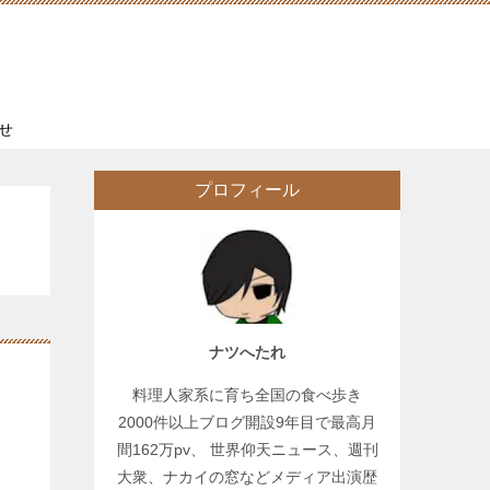
せ
プロフィール
ナツへたれ
料理人家系に育ち全国の食べ歩き
2000件以上ブログ開設9年目で最高月
間162万pv、 世界仰天ニュース、週刊
大衆、ナカイの窓などメディア出演歴