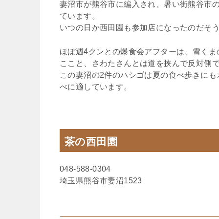
妻沼市が熊谷市に編入され、暑い街熊谷市
ています。
いつの日か西田園も参加店になったのだそ
ほぼ週4クンとの爆食会アフターは、雪くま
ここと、さわたさんとは道を挟んで反対側
この妻沼の2件のハシゴは夏の食べ歩きにも
べに適しています。
茶の西田園
048-588-0304
埼玉県熊谷市妻沼1523