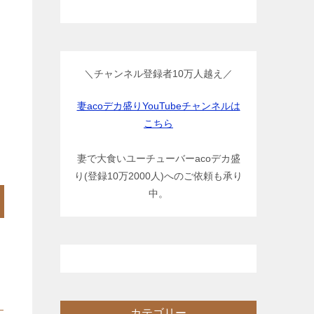
＼チャンネル登録者10万人越え／
妻acoデカ盛りYouTubeチャンネルは
こちら
妻で大食いユーチューバーacoデカ盛
り(登録10万2000人)へのご依頼も承り
中。
カテゴリー