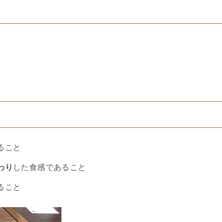
ること
わり
した食感であること
ること