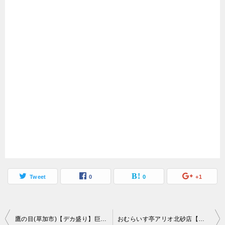
Tweet
0
0
+1
投
鷹の目(草加市)【デカ盛り】巨大すり鉢にアマチュア最高峰らすかる＆もるせが氏挑戦
おむらいす亭アリオ北砂店【デカ盛り】おむたんキングパフェ1人大食い【スイーツ】