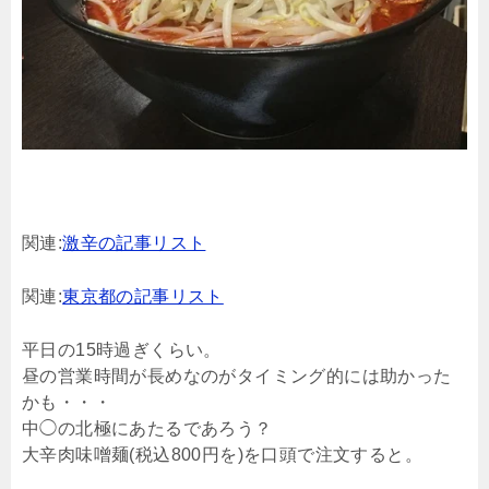
関連:
激辛の記事リスト
関連:
東京都の記事リスト
平日の15時過ぎくらい。
昼の営業時間が長めなのがタイミング的には助かった
かも・・・
中◯の北極にあたるであろう？
大辛肉味噌麺(税込800円を)を口頭で注文すると。