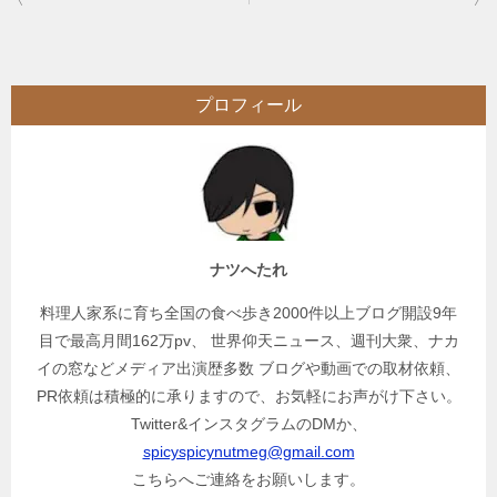
稿
ナ
ビ
プロフィール
ゲ
ー
シ
ョ
ン
ナツへたれ
料理人家系に育ち全国の食べ歩き2000件以上ブログ開設9年
目で最高月間162万pv、 世界仰天ニュース、週刊大衆、ナカ
イの窓などメディア出演歴多数 ブログや動画での取材依頼、
PR依頼は積極的に承りますので、お気軽にお声がけ下さい。
Twitter&インスタグラムのDMか、
spicyspicynutmeg@gmail.com
こちらへご連絡をお願いします。