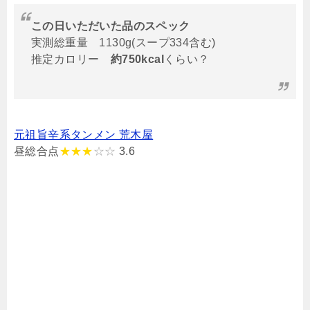
この日いただいた品のスペック
実測総重量 1130g(スープ334含む)
推定カロリー
約750kcal
くらい？
元祖旨辛系タンメン 荒木屋
昼総合点
★★★
☆☆
3.6