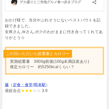
おかげ様で、当分やぶれそうにないベストバウトを記
録できました。
女将さん,Ｗさん,ボクのわがままに付き合ってくれてあ
りがとう☆
この日いただいた総重量とカロリー
実測総重量 3800g前後(100g未満誤差あり)
推定カロリー 約5250kcalくらい？
藤
（
定食・食堂
/
岡本駅
）
昼総合点
★★★
☆☆
3.9