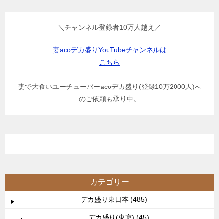
＼チャンネル登録者10万人越え／
妻acoデカ盛りYouTubeチャンネルは
こちら
妻で大食いユーチューバーacoデカ盛り(登録10万2000人)へ
のご依頼も承り中。
カテゴリー
デカ盛り東日本 (485)
デカ盛り(東京) (45)