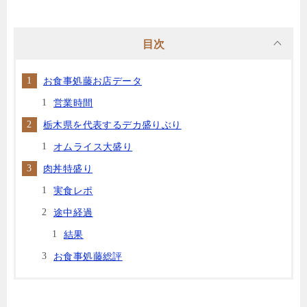
目次
お食事処藤お店データ
営業時間
栃木県を代表するデカ盛りぶり
オムライス大盛り
肉丼特盛り
実食レポ
途中経過
結果
お食事処藤総評