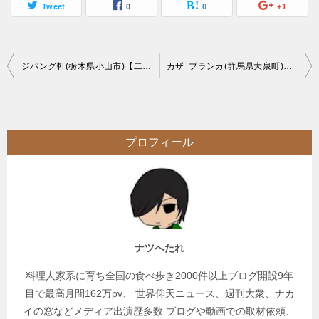
Tweet
0
0
+1
投
ジパング軒(栃木県小山市)【二郎系】インパクト抜群なデカ盛りラーメンをマシマシ
カザ･ブランカ(群馬県大泉町)【食べ放題】ハンバーガーも作れるブラジル料理美味バイキング【大食い 】
稿
ナ
ビ
プロフィール
ゲ
ー
シ
ョ
ン
ナツへたれ
料理人家系に育ち全国の食べ歩き2000件以上ブログ開設9年
目で最高月間162万pv、 世界仰天ニュース、週刊大衆、ナカ
イの窓などメディア出演歴多数 ブログや動画での取材依頼、