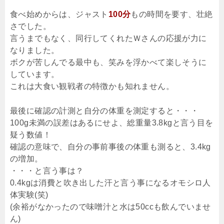
食べ始めからは、ジャスト
100分
もの時間を要す、壮絶
さでした。
言うまでもなく、同行してくれたＷさんの応援が力に
なりました。
ボクが苦しんでる最中も、笑みを浮かべて楽しそうに
しています。
これは大食い観戦者の特徴かも知れません。
最後に確認の計測と自分の体重を測定すると・・・
100g未満の誤差はあるにせよ、総重量3.8kgと言う目を
疑う数値！
確認の意味で、自分の事前事後の体重も測ると、3.4kg
の増加。
・・・と言う事は？
0.4kgは消費と吹き出した汗と言う事になるオモシロ人
体実験(笑)
(余裕がなかったので味噌汁と水は50ccも飲んでいませ
ん)