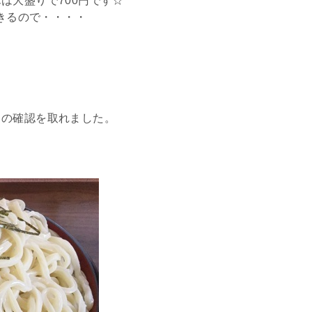
は大盛りで700円です☆
できるので・・・・
との確認を取れました。