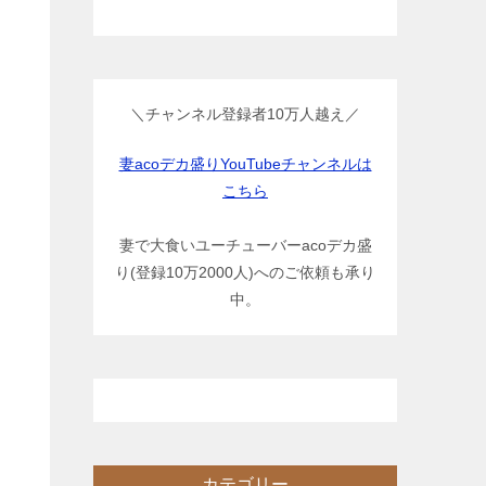
＼チャンネル登録者10万人越え／
妻acoデカ盛りYouTubeチャンネルは
こちら
妻で大食いユーチューバーacoデカ盛
り(登録10万2000人)へのご依頼も承り
中。
カテゴリー