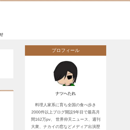
せ
プロフィール
ナツへたれ
料理人家系に育ち全国の食べ歩き
2000件以上ブログ開設9年目で最高月
間162万pv、 世界仰天ニュース、週刊
大衆、ナカイの窓などメディア出演歴