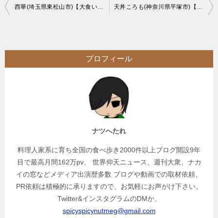
投
西華(埼玉県東松山市)【大食い】デカ盛り地帯にあるコスパの中華店
天丼ころも(神奈川県平塚市)【大食い】はみ出すデカ盛り風巨大あなご天丼
稿
ナ
ビ
プロフィール
ゲ
ー
シ
ョ
ン
ナツへたれ
料理人家系に育ち全国の食べ歩き2000件以上ブログ開設9年
目で最高月間162万pv、 世界仰天ニュース、週刊大衆、ナカ
イの窓などメディア出演歴多数 ブログや動画での取材依頼、
PR依頼は積極的に承りますので、お気軽にお声がけ下さい。
Twitter&インスタグラムのDMか、
spicyspicynutmeg@gmail.com