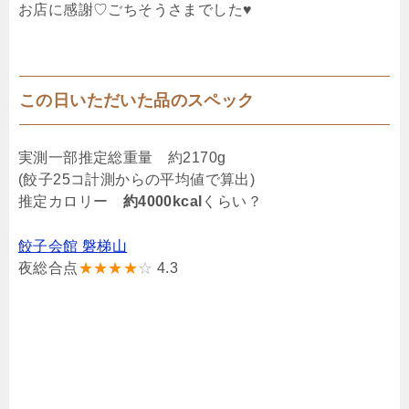
お店に感謝♡ごちそうさまでした♥
この日いただいた品のスペック
実測一部推定総重量 約2170g
(餃子25コ計測からの平均値で算出)
推定カロリー
約4000kcal
くらい？
餃子会館 磐梯山
夜総合点
★★★★
☆
4.3