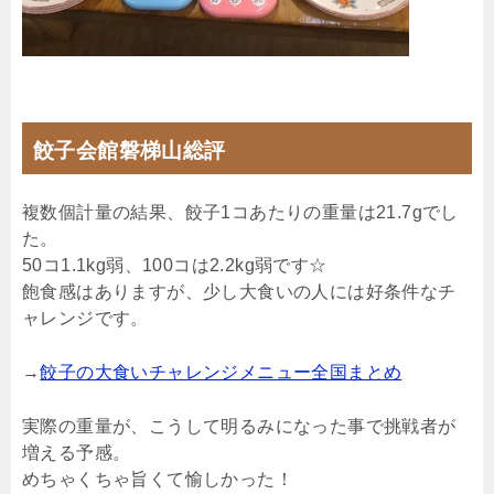
餃子会館磐梯山総評
複数個計量の結果、餃子1コあたりの重量は21.7gでし
た。
50コ1.1kg弱、100コは2.2kg弱です☆
飽食感はありますが、少し大食いの人には好条件なチ
ャレンジです。
→
餃子の大食いチャレンジメニュー全国まとめ
実際の重量が、こうして明るみになった事で挑戦者が
増える予感。
めちゃくちゃ旨くて愉しかった！