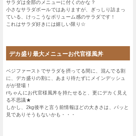
サラダは全部のメニューに付くのかな？
小さなサラダボールではありますが、ぎっしり詰まっ
ている、けっこうなボリューム感のサラダです！
これはサラダ好きには嬉しい限り☆
デカ盛り最大メニューお代官様風丼
ベジファーストでサラダを摂ってる間に、混んでる割
に、デカ盛りの割に、あまり待たずにメインデッシュ
がが登場！
rちゃんにお代官様風丼を持たせると、更にデカく見え
る不思議★
しかし、2kg後半と言う前情報ほどの大きさは、パッと
見でありそうもないかも・・・