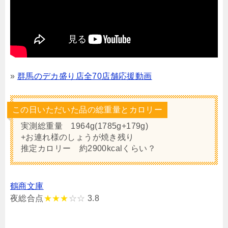
»
群馬のデカ盛り店全70店舗応援動画
この日いただいた品の総重量とカロリー
実測総重量 1964g(1785g+179g)
+お連れ様のしょうが焼き残り
推定カロリー 約2900kcalくらい？
鶴商文庫
夜総合点
★★★
☆☆
3.8