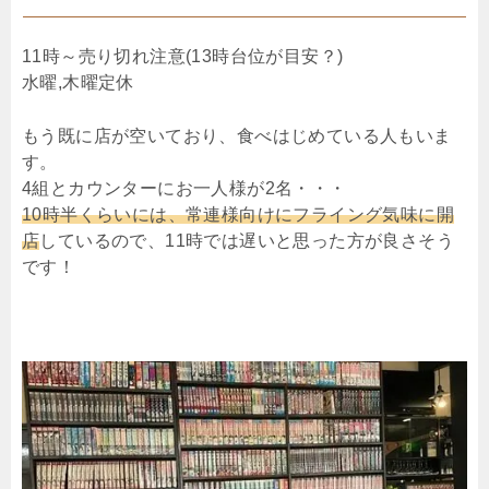
11時～売り切れ注意(13時台位が目安？)
水曜,木曜定休
もう既に店が空いており、食べはじめている人もいま
す。
4組とカウンターにお一人様が2名・・・
10時半くらいには、常連様向けにフライング気味に開
店
しているので、11時では遅いと思った方が良さそう
です！