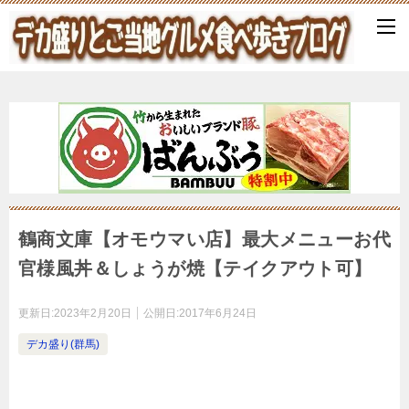
鶴商文庫【オモウマい店】最大メニューお代
官様風丼＆しょうが焼【テイクアウト可】
更新日:
2023年2月20日
公開日:
2017年6月24日
デカ盛り(群馬)