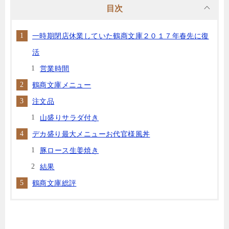
目次
一時期閉店休業していた鶴商文庫２０１７年春先に復
活
営業時間
鶴商文庫メニュー
注文品
山盛りサラダ付き
デカ盛り最大メニューお代官様風丼
豚ロース生姜焼き
結果
鶴商文庫総評