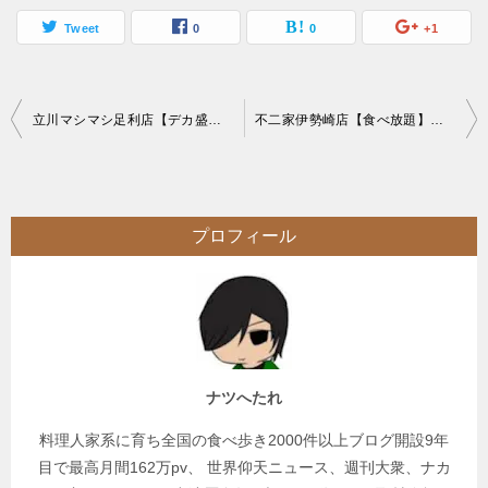
Tweet
0
0
+1
投
立川マシマシ足利店【デカ盛り】超ボリューミー二郎系ラーメン店の移転先へ初訪問
不二家伊勢崎店【食べ放題】不二家のバイキングでケーキではなくパフェ中心大食い
稿
ナ
ビ
プロフィール
ゲ
ー
シ
ョ
ン
ナツへたれ
料理人家系に育ち全国の食べ歩き2000件以上ブログ開設9年
目で最高月間162万pv、 世界仰天ニュース、週刊大衆、ナカ