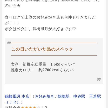
のかも★
食べログで上位のお好み焼き店も何件も行きました
が・・・
ボクはベタに、鶴橋風月が大好きです♡
この日いただいた品のスペック
実測一部推定総重量 1.6kgくらい？
推定カロリー
約2700kcal
くらい？
鶴橋風月 本店
（
お好み焼き
/
鶴橋駅
、
桃谷駅
、
玉造駅
（ＪＲ）
）
昼総合点
★★★★
☆
4.2