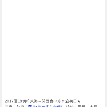
2017夏18切符東海～関西食べ歩き旅初日★
関東～熱海～
藤枝(デカ盛り会飯)
～浜松～豊橋～大垣～