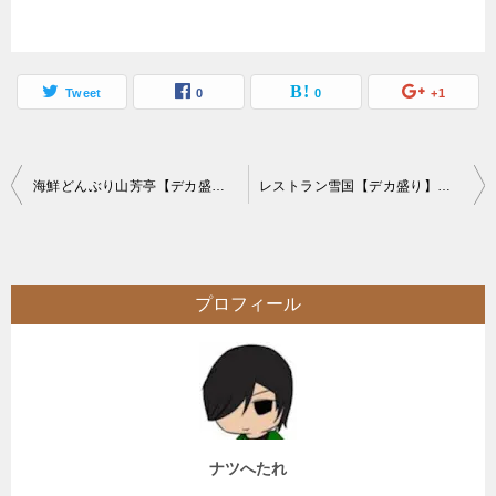
Tweet
0
0
+1
投
海鮮どんぶり山芳亭【デカ盛り】市場内の絶品海鮮丼からの茶漬け
レストラン雪国【デカ盛り】重量5kg超のメガ盛りカレーに2人でチャレンジ【閉業】
稿
ナ
ビ
プロフィール
ゲ
ー
シ
ョ
ン
ナツへたれ