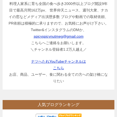
料理人家系に育ち全国の食べ歩き2000件以上ブログ開設9年
目で最高月間162万pv、 世界仰天ニュース、週刊大衆、ナカ
イの窓などメディア出演歴多数 ブログや動画での取材依頼、
PR依頼は積極的に承りますので、お気軽にお声がけ下さい。
Twitter&インスタグラムのDMか、
spicyspicynutmeg@gmail.com
こちらへご連絡をお願いします。
＼チャンネル登録者1.2万人越え／
ナツへたれYouTubeチャンネルは
こちら
お店、商品、ユーザー、食に関わる全ての方への架け橋にな
りたい
人気ブログランキング