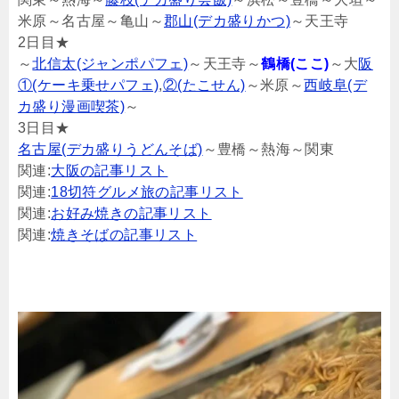
米原～名古屋～亀山～
郡山(デカ盛りかつ)
～天王寺
2日目★
～
北信太(ジャンポパフェ)
～天王寺～
鶴橋(ここ)
～大
阪
①(ケーキ乗せパフェ)
,
②(たこせん)
～米原～
西岐阜(デ
カ盛り漫画喫茶)
～
3日目★
名古屋(デカ盛りうどんそば)
～豊橋～熱海～関東
関連:
大阪の記事リスト
関連:
18切符グルメ旅の記事リスト
関連:
お好み焼きの記事リスト
関連:
焼きそばの記事リスト