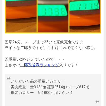
固形24分、スープまで26分で完飲完食です☆
ライトな二郎系ですが、これはこれで悪くない感じ。
総重量3kgを超えていたので・・・
まさかの
二郎系苦戦ランキング
入りです！
いただいた品の重量とカロリー
実測総重 量3131g(固形2514g+スープ617g)
推定カロリー 約1600kcalくらい？