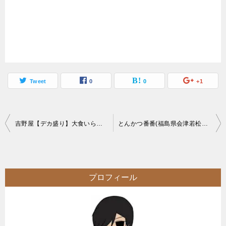
Tweet
0
0
+1
投
吉野屋【デカ盛り】大食いらすかる冷しころきしめんの大盛２杯10キロ超大食い
とんかつ番番(福島県会津若松市)【デカ盛り】会津若松で最もメガ盛り名物大判かつ丼
稿
ナ
ビ
プロフィール
ゲ
ー
シ