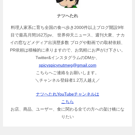
ョ
ン
ナツへたれ
料理人家系に育ち全国の食べ歩き2000件以上ブログ開設9年
目で最高月間162万pv、 世界仰天ニュース、週刊大衆、ナカ
イの窓などメディア出演歴多数 ブログや動画での取材依頼、
PR依頼は積極的に承りますので、お気軽にお声がけ下さい。
Twitter&インスタグラムのDMか、
spicyspicynutmeg@gmail.com
こちらへご連絡をお願いします。
＼チャンネル登録者1.2万人越え／
ナツへたれYouTubeチャンネルは
こちら
お店、商品、ユーザー、食に関わる全ての方への架け橋にな
りたい