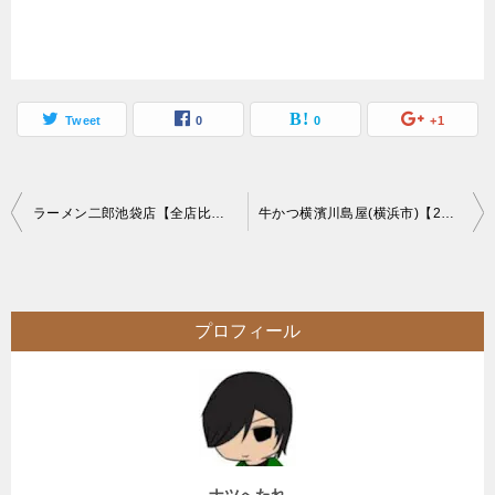
Tweet
0
0
+1
投
ラーメン二郎池袋店【全店比較】二郎大ラーメンヤサイマシマシの旅16店目☆接客抜群乳化二郎
牛かつ横濱川島屋(横浜市)【29の日】牛かつ食べ放題と言う夢のような肉の日イベント
稿
ナ
ビ
プロフィール
ゲ
ー
シ
ョ
ン
ナツへたれ