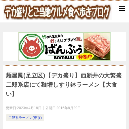
麺屋鳳(足立区)【デカ盛り】西新井の大繁盛
二郎系店にて麺増しすり鉢ラーメン【大食
い】
更新日:
2023年4月18日
公開日:
2016年8月29日
二郎系ラーメン(東京)