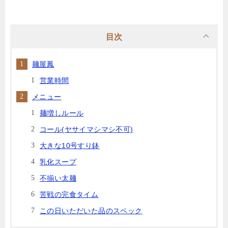
目次
麺屋鳳
営業時間
メニュー
麺増しルール
コール(ヤサイマシマシ不可)
大きな10号すり鉢
乳化スープ
不揃い太麺
苦戦の完食タイム
この日いただいた品のスペック