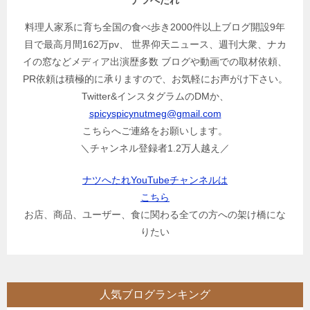
料理人家系に育ち全国の食べ歩き2000件以上ブログ開設9年
目で最高月間162万pv、 世界仰天ニュース、週刊大衆、ナカ
イの窓などメディア出演歴多数 ブログや動画での取材依頼、
PR依頼は積極的に承りますので、お気軽にお声がけ下さい。
Twitter&インスタグラムのDMか、
spicyspicynutmeg@gmail.com
こちらへご連絡をお願いします。
＼チャンネル登録者1.2万人越え／
ナツへたれYouTubeチャンネルは
こちら
お店、商品、ユーザー、食に関わる全ての方への架け橋にな
りたい
人気ブログランキング