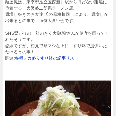
麺屋鳳は、東京都足立区西新井駅からほどない距離に
位置する、大繁盛二郎系ラーメン店。
麺増し好きのお友達I氏の風格根回しにより、麺増しが
出来るとの事で、恒例大食い会です。
SNS繋がりの、顔のきく大御所rさんが便宜を図ってく
れたそうです。
恐縮ですが、初見で麺マシな上に、すり鉢で提供いた
だけるとの事！
関連:
各種デカ盛りすり鉢の記事リスト