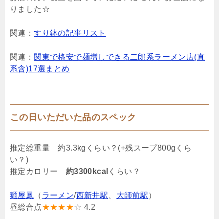
りました☆
関連：
すり鉢の記事リスト
関連：
関東で格安で麺増しできる二郎系ラーメン店(直
系含)17選まとめ
この日いただいた品のスペック
推定総重量 約3.3kgくらい？(+残スープ800gくら
い？)
推定カロリー
約3300kcal
くらい？
麺屋鳳
（
ラーメン
/
西新井駅
、
大師前駅
）
昼総合点
★★★★
☆
4.2