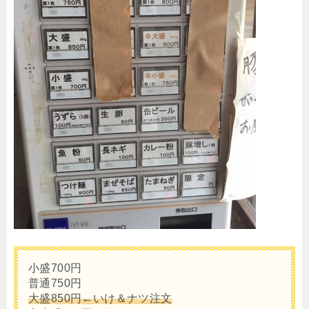
小盛700円
普通750円
大盛850円←いけ＆ナツ注文