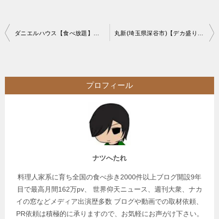
投
ダニエルハウス【食べ放題】サラダバードリンクバー付メインが選べる格安ランチ
丸新(埼玉県深谷市)【デカ盛り】情報は少ないが地域に根付いた格安コスパの大繁盛メガ盛り店【大食い】
稿
ナ
ビ
プロフィール
ゲ
ー
シ
ョ
ン
ナツへたれ
料理人家系に育ち全国の食べ歩き2000件以上ブログ開設9年
目で最高月間162万pv、 世界仰天ニュース、週刊大衆、ナカ
イの窓などメディア出演歴多数 ブログや動画での取材依頼、
PR依頼は積極的に承りますので、お気軽にお声がけ下さい。