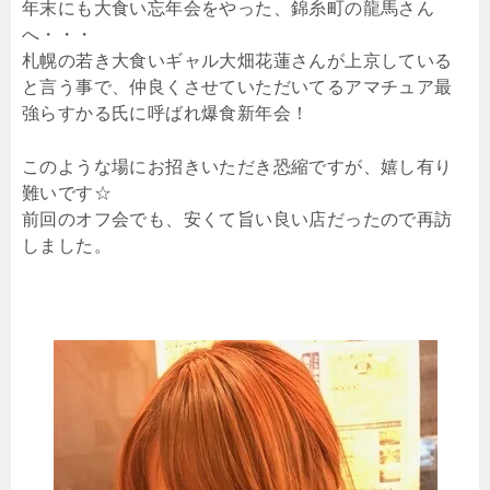
年末にも大食い忘年会をやった、錦糸町の龍馬さん
へ・・・
札幌の若き大食いギャル大畑花蓮さんが上京している
と言う事で、仲良くさせていただいてるアマチュア最
強らすかる氏に呼ばれ爆食新年会！
このような場にお招きいただき恐縮ですが、嬉し有り
難いです☆
前回のオフ会でも、安くて旨い良い店だったので再訪
しました。