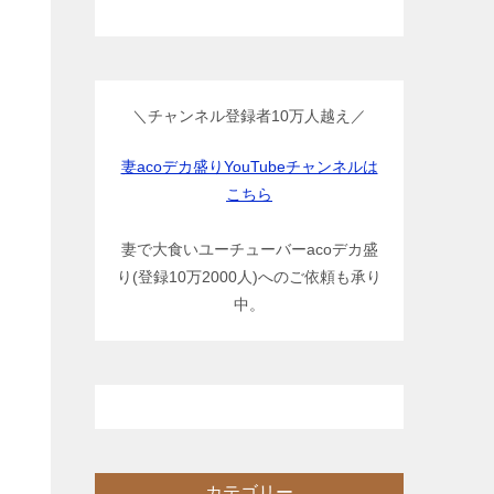
＼チャンネル登録者10万人越え／
妻acoデカ盛りYouTubeチャンネルは
こちら
妻で大食いユーチューバーacoデカ盛
り(登録10万2000人)へのご依頼も承り
中。
カテゴリー