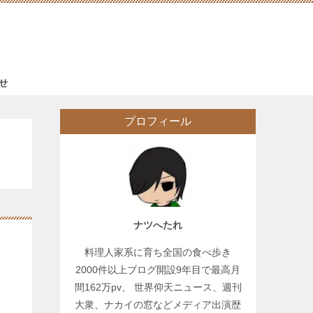
せ
プロフィール
ナツへたれ
料理人家系に育ち全国の食べ歩き
2000件以上ブログ開設9年目で最高月
間162万pv、 世界仰天ニュース、週刊
大衆、ナカイの窓などメディア出演歴