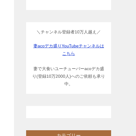
＼チャンネル登録者10万人越え／
妻acoデカ盛りYouTubeチャンネルは
こちら
妻で大食いユーチューバーacoデカ盛
り(登録10万2000人)へのご依頼も承り
中。
カテゴリー