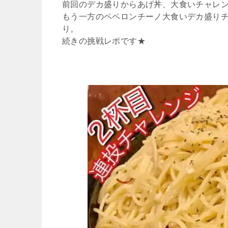
前回のデカ盛りからあげ丼、大食いチャレ
もう一方のペペロンチーノ大食いデカ盛り
り。
続きの挑戦レポです★