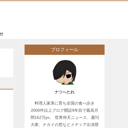
せ
プロフィール
ナツへたれ
料理人家系に育ち全国の食べ歩き
2000件以上ブログ開設9年目で最高月
間162万pv、 世界仰天ニュース、週刊
大衆、ナカイの窓などメディア出演歴