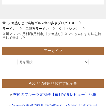
デカ盛りとご当地グルメ食べ歩きブログ
TOP
ラーメン
二郎系ラーメン
立川マシマシ
立川マシマシ足利店(足利市)【デカ盛り】立マシさんにすり鉢を贈
呈して来ました
アーカイブ
Acoナツ愛用品おすすめ記事
»
季節のフルーツ定期便【毎月実食レビュー】記事
»
Acoナツ夫婦で愛用中の使わないと損なおすすめサ