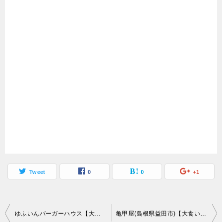
Tweet
0
0
+1
投
ゆふいんバーガーハウス【大食いチャレンジメニュー】絶品ご当地バーガー大繁盛店
亀甲屋(島根県益田市)【大食い】チャレンジ8連戦3件目大繁盛店の絶品デカ盛うどん