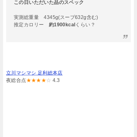
この日いただいた品のスペック
実測総重量 4345g(スープ632g含む)
推定カロリー
約1900kcal
くらい？
立川マシマシ 足利総本店
夜総合点
★★★★
☆
4.3