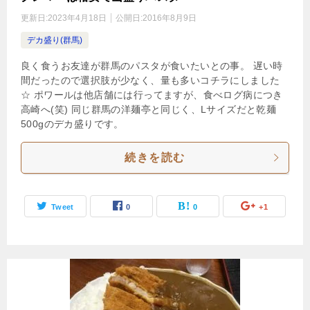
更新日:
2023年4月18日
公開日:
2016年8月9日
デカ盛り(群馬)
良く食うお友達が群馬のパスタが食いたいとの事。 遅い時
間だったので選択肢が少なく、量も多いコチラにしました
☆ ポワールは他店舗には行ってますが、食べログ病につき
高崎へ(笑) 同じ群馬の洋麺亭と同じく、Lサイズだと乾麺
500gのデカ盛りです。
続きを読む
Tweet
0
0
+1