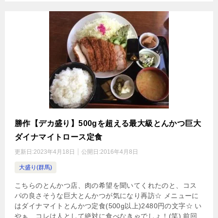
勝作【デカ盛り】500gを超える最大級とんかつ巨大
ダイナマイトロース定食
更新日:
2023年4月18日
公開日:
2016年4月8日
大盛り(群馬)
こちらのとんかつ店、肉の希望を聞いてくれたのと、コス
パの良さそうな巨大とんかつが気になり再訪☆ メニューに
はダイナマイトとんかつ定食(500g以上)2480円の文字☆ い
やぁ、コレは人として絶対に食べなきゃでしょ！(笑) 前回