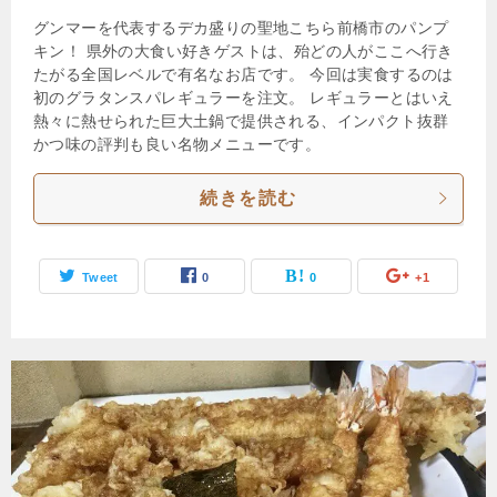
グンマーを代表するデカ盛りの聖地こちら前橋市のパンプ
キン！ 県外の大食い好きゲストは、殆どの人がここへ行き
たがる全国レベルで有名なお店です。 今回は実食するのは
初のグラタンスパレギュラーを注文。 レギュラーとはいえ
熱々に熱せられた巨大土鍋で提供される、インパクト抜群
かつ味の評判も良い名物メニューです。
続きを読む
Tweet
0
0
+1