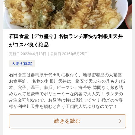
石田食堂【デカ盛り】名物ランチ豪快な利根川天丼
がコスパ良く絶品
更新日:
2023年4月18日
公開日:
2016年5月25日
大盛り(群馬)
石田食堂は群馬県千代田町に根付く、地域密着型の大繁盛
お食事処。 名物の利根川天丼は、格安で天ぷらの具もえび2
本、穴子、温玉、南瓜、ピーマン、海苔等 隙間なく敷き詰
められて超豪華でボリューミーな内容で大人気！ ランチの
み注文可能なので、お昼時は特に混雑しており 殆どのお客
様が利根川天丼を頼むと言う圧倒的人気ぶりなのです！
続きを読む