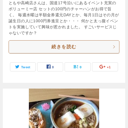
ともや高崎店さんは、国道17号沿いにあるイベント充実の
ボリューミー店 セットの100円のチャーハンがお得で旨
く。 毎週水曜は半額金券還元DAYとか、毎月1日はその月が
誕生日の人に1000円券進呈とか・・・ 何かと太っ腹イベン
トを実施していて興味が惹かれました。 すごいサービスじ
ゃないですか？
続きを読む
Tweet
0
0
+1