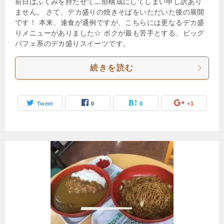
前日はふくみを持たせて二部構成にしてしまい申し訳あり
ません。 さて、デカ盛りの焼きそばをいただいた後の展開
です！ 本来、連食が通例ですが、こちらには更なるデカ盛
りメニューがありました☆ ボクが最も苦手とする、ビッグ
パフェ系のデカ盛りスイーツです。
続きを読む
Tweet
0
0
+1