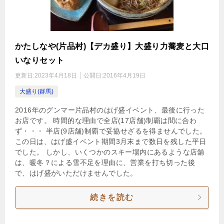
かたしなや(片品村)【デカ盛り】大盛り力蕎麦と大口
いなりセット
更新日:
2023年4月18日
公開日:
2016年4月19日
大盛り(群馬)
2016年のグンマー片品村のはげ盛イベント、最後に行った
お店です。 時間的な理由で全店(17店舗)制覇は間に合わ
ず・・・ 半店(9店舗)制覇で妥協せざるを得ませんでした。
この日は、はげ盛イベント期間3月末まで数日を残した平日
でした。 しかし、いくつかのスキー場内にあるような店舗
は、暖冬？による雪不足を理由に、営業を打ち切った後
で、はげ盛がいただけませんでした。
続きを読む