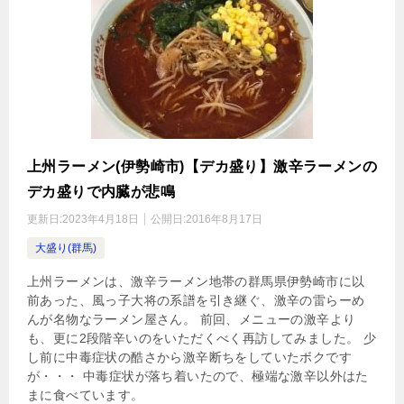
上州ラーメン(伊勢崎市)【デカ盛り】激辛ラーメンの
デカ盛りで内臓が悲鳴
更新日:
2023年4月18日
公開日:
2016年8月17日
大盛り(群馬)
上州ラーメンは、激辛ラーメン地帯の群馬県伊勢崎市に以
前あった、風っ子大将の系譜を引き継ぐ、激辛の雷らーめ
んが名物なラーメン屋さん。 前回、メニューの激辛より
も、更に2段階辛いのをいただくべく再訪してみました。 少
し前に中毒症状の酷さから激辛断ちをしていたボクです
が・・・ 中毒症状が落ち着いたので、極端な激辛以外はた
まに食べています。