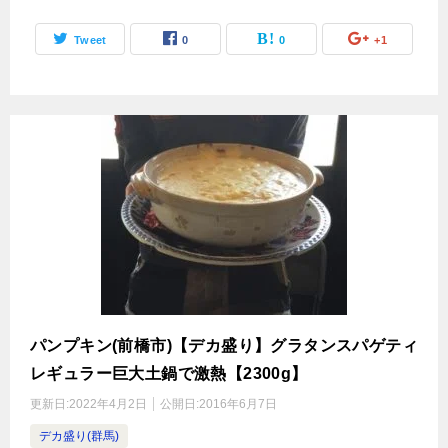
Tweet
0
0
+1
パンプキン(前橋市)【デカ盛り】グラタンスパゲティ
レギュラー巨大土鍋で激熱【2300g】
更新日:
2022年4月2日
公開日:
2016年6月7日
デカ盛り(群馬)