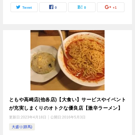
Tweet
0
0
+1
ともや高崎店(他各店)【大食い】サービスやイベント
が充実しまくりのオトクな優良店【激辛ラーメン】
更新日:
2023年4月18日
公開日:
2016年5月3日
大盛り(群馬)