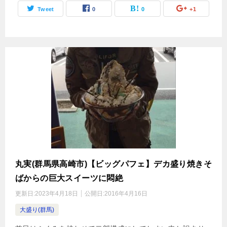
Tweet
0
0
+1
丸実(群馬県高崎市)【ビッグパフェ】デカ盛り焼きそ
ばからの巨大スイーツに悶絶
更新日:
2023年4月18日
公開日:
2016年4月16日
大盛り(群馬)