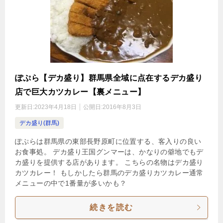
ぽぷら【デカ盛り】群馬県全域に点在するデカ盛り
店で巨大カツカレー【裏メニュー】
更新日:
2023年4月18日
公開日:
2016年8月3日
デカ盛り(群馬)
ぽぷらは群馬県の東部長野原町に位置する、客入りの良い
お食事処。 デカ盛り王国グンマーは、かなりの僻地でもデ
カ盛りを提供する店があります。 こちらの名物はデカ盛り
カツカレー！ もしかしたら群馬のデカ盛りカツカレー通常
メニューの中で1番量が多いかも？
続きを読む