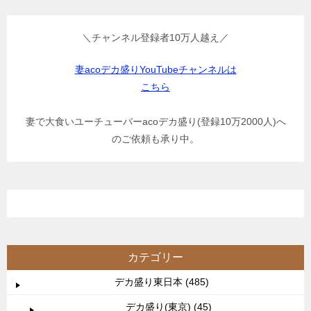
＼チャンネル登録者10万人越え／
妻acoデカ盛りYouTubeチャンネルは
こちら
妻で大食いユーチューバーacoデカ盛り(登録10万2000人)へ
のご依頼も承り中。
カテゴリー
デカ盛り東日本 (485)
デカ盛り(東京) (45)