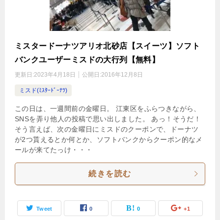
ミスタードーナツアリオ北砂店【スイーツ】ソフト
バンクユーザーミスドの大行列【無料】
更新日:
2023年4月18日
公開日:
2016年12月8日
ミスド(ﾐｽﾀｰﾄﾞｰﾅﾂ)
この日は、一週間前の金曜日。 江東区をふらつきながら、
SNSを弄り他人の投稿で思い出しました。 あっ！そうだ！
そう言えば、次の金曜日にミスドのクーポンで、ドーナツ
が2つ貰えるとか何とか、ソフトバンクからクーポン的なメ
ールが来てたっけ・・・
続きを読む
Tweet
0
0
+1