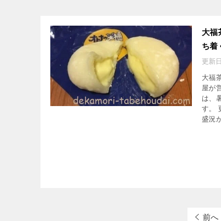
大福
ち着
更新日
大福
屋が
は、
す。
盛況
前へ