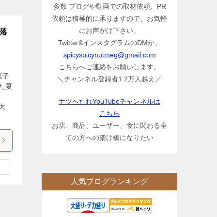
多数 ブログや動画での取材依頼、PR
依頼は積極的に承りますので、お気軽
にお声がけ下さい。
の落
Twitter&インスタグラムのDMか、
spicyspicynutmeg@gmail.com
こちらへご連絡をお願いします。
菓子
＼チャンネル登録者1.2万人越え／
た夏
ま
ナツへたれYouTubeチャンネルは
大
こちら
お店、商品、ユーザー、食に関わる全
ての方への架け橋になりたい
人気ブログランキング