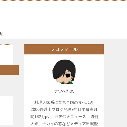
せ
プロフィール
ナツへたれ
料理人家系に育ち全国の食べ歩き
2000件以上ブログ開設9年目で最高月
間162万pv、 世界仰天ニュース、週刊
大衆、ナカイの窓などメディア出演歴