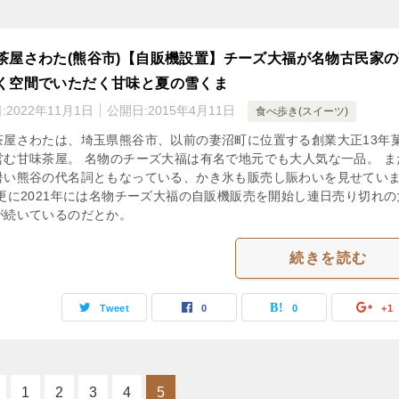
茶屋さわた(熊谷市)【自販機設置】チーズ大福が名物古民家
く空間でいただく甘味と夏の雪くま
:
2022年11月1日
公開日:
2015年4月11日
食べ歩き(スイーツ)
茶屋さわたは、埼玉県熊谷市、以前の妻沼町に位置する創業大正13年
営む甘味茶屋。 名物のチーズ大福は有名で地元でも大人気な一品。 ま
暑い熊谷の代名詞ともなっている、かき氷も販売し賑わいを見せてい
 更に2021年には名物チーズ大福の自販機販売を開始し連日売り切れの
が続いているのだとか。
続きを読む
Tweet
0
0
+1
1
2
3
4
5