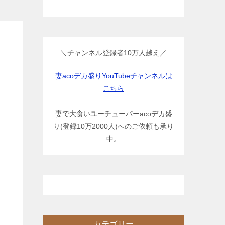
＼チャンネル登録者10万人越え／
妻acoデカ盛りYouTubeチャンネルは
こちら
妻で大食いユーチューバーacoデカ盛
り(登録10万2000人)へのご依頼も承り
中。
カテゴリー