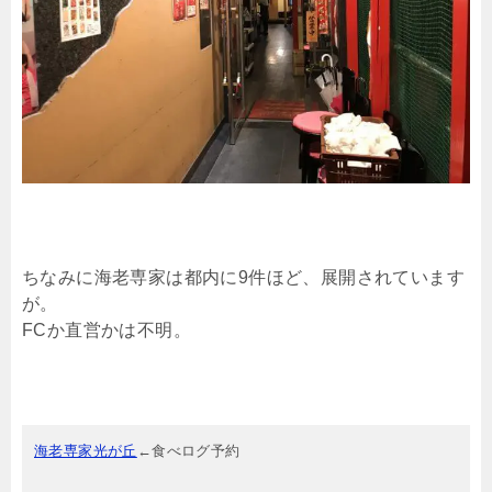
ちなみに海老専家は都内に9件ほど、展開されています
が。
FCか直営かは不明。
海老専家光が丘
←食べログ予約