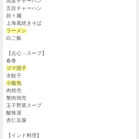
高菜チャーハン
五目チャーハン
担々麺
上海風焼きそば
ラーメン
白ご飯
【点心・スープ】
春巻
ゴマ団子
水餃子
小籠包
肉焼売
蟹肉焼売
玉子野菜スープ
酸辣湯
杏仁豆腐
【インド料理】