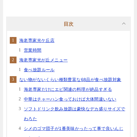
目次
海老専家光ケ丘店
営業時間
海老専家光が丘メニュー
食べ放題ルール
ない物がないくらい種類豊富な68品が食べ放題対象
海老専家だけにエビ関連の料理が絶品すぎる
中華はチャーハン食っておけば大体間違いない
ソフトドリンク飲み放題は豪快なデカ盛りサイズで
わろた
シメのゴマ団子が1番美味かったって事で良いんじ