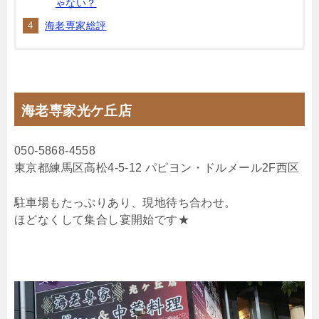
ゃない？
海老専家総評
海老専家光ケ丘店
050-5868-4558
東京都練馬区高松4-5-12 パピヨン・ドルメール2F西区
駐車場もたっぷりあり、現地待ち合わせ。
ほどなくして集合し宴開始です★