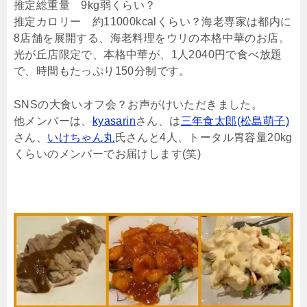
推定総重量 9kg弱くらい？
推定カロリー 約11000kcalくらい？海老専家は都内に
8店舗を展開する、海老料理をウリの本格中華のお店。
光が丘店限定で、本格中華が、1人2040円で食べ放題
で、時間もたっぷり150分制です。
SNSの大食いオフ会？お声がけいただきました。
他メンバーは、
kyasarin
さん、は
三年食太郎(松島萌子)
さん、
いけちゃん丸
氏さんと4人、トータル胃容量20kg
くらいのメンバーでお届けします(笑)