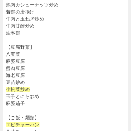
鶏肉カシューナッツ炒め
若鶏の唐揚げ
牛肉と玉ねぎ炒め
牛肉甘酢炒め
油琳鶏
【豆腐野菜】
八宝菜
麻婆豆腐
蟹肉豆腐
海老豆腐
豆苗炒め
小松菜炒め
玉子とにら炒め
麻婆茄子
【ご飯・麺類】
エビチャーハン