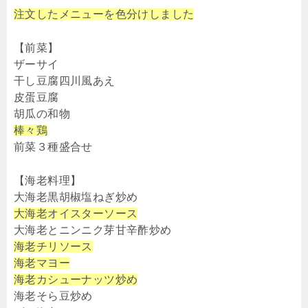
注文したメニューを色分けしました
【前菜】
ザーサイ
干し豆腐四川風あえ
皮蛋豆腐
胡瓜の和物
棒々鶏
前菜３種盛合せ
【海老料理】
大海老黒胡椒塩ねぎ炒め
大海老オイスターソース
大海老とニンニク芽甘辛酢炒め
海老チリソース
海老マヨー
海老カシューナッツ炒め
海老そら豆炒め