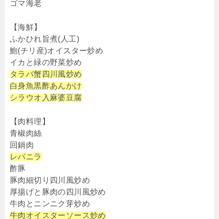
ゴマ海老
【海鮮】
ふかひれ旨煮(人工)
鮑(チリ産)オイスター炒め
イカと緑の野菜炒め
タラバ蟹四川風炒め
白身魚黒酢あんかけ
シラウオ入麻婆豆腐
【肉料理】
青椒肉絲
回鍋肉
レバニラ
酢豚
豚肉細切り四川風炒め
厚揚げと豚肉の四川風炒め
牛肉とニンニク芽炒め
牛肉オイスターソース炒め