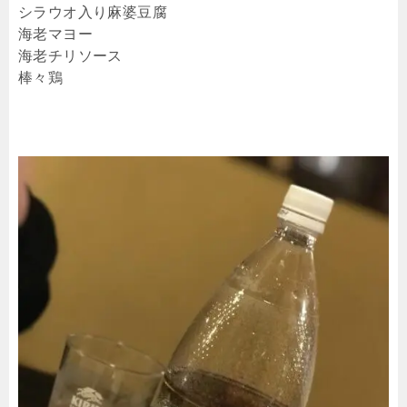
シラウオ入り麻婆豆腐
海老マヨー
海老チリソース
棒々鶏