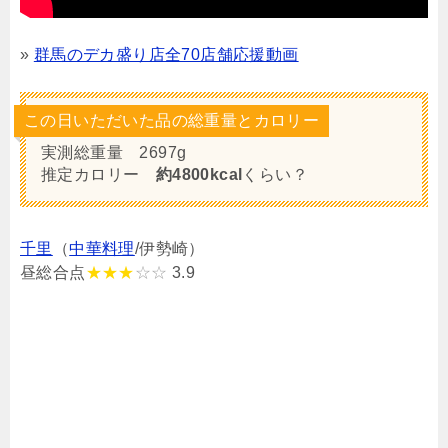
»
群馬のデカ盛り店全70店舗応援動画
この日いただいた品の総重量とカロリー
実測総重量 2697g
推定カロリー
約4800kcal
くらい？
千里
（
中華料理
/伊勢崎）
昼総合点
★★★
☆☆
3.9