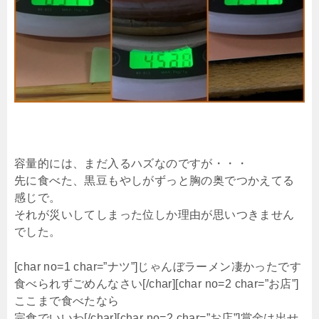
容量的には、まだ入るハズなのですが・・・
先に食べた、黒豆もやしがずっと胸の奥でつかえてる
感じで。
それが災いしてしまった位しか理由が思いつきません
でした。
[char no=1 char=”ナツ”]じゃんぼラーメン凄かったです
食べられずごめんなさい[/char][char no=2 char=”お店”]
ここまで食べたなら
完食でいいわ[/char][char no=2 char=”お店”]賞金は出せ