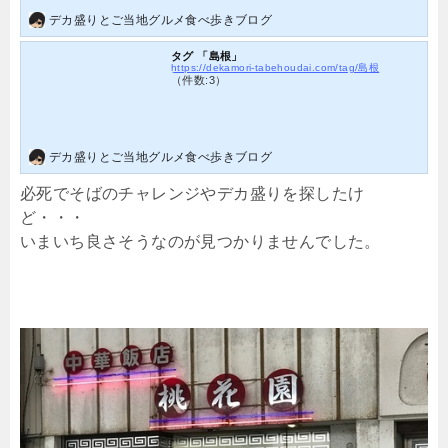
る店もあります。5kg弱くらいまでが限界量…
デカ盛りとご当地グルメ食べ歩きブログ
タグ 「島根」
https://dekamori-tabehoudai.com/tag/島根
（件数:3）
デカ盛りとご当地グルメ食べ歩きブログ
必死でそばのチャレンジやデカ盛りを探したけ
ど・・・
いまいち良さそうなのが見つかりませんでした。