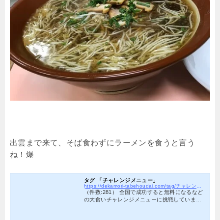
出雲まで来て、そば食わずにラーメンを食うと言う
ね！爆
タグ 「チャレンジメニュー」
https://dekamori-tabehoudai.com/tag/チャレンジメニュー
（件数:281） 全国で成功すると無料になるなど
の大食いチャレンジメニューに挑戦していま
す。2021年までの戦歴は、239戦で33敗。勝率8
6％☆ラーメンが得意で、最速記録を保持してい