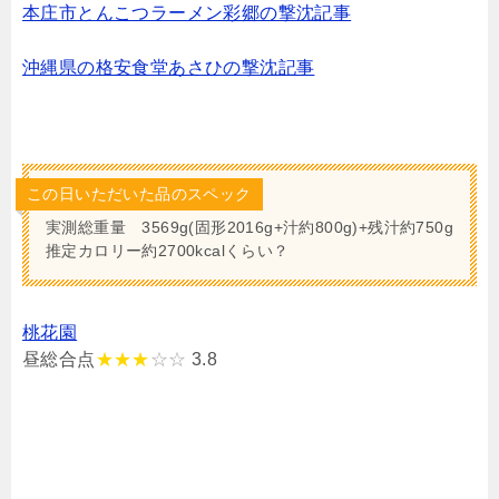
本庄市とんこつラーメン彩郷の撃沈記事
沖縄県の格安食堂あさひの撃沈記事
この日いただいた品のスペック
実測総重量 3569g(固形2016g+汁約800g)+残汁約750g
推定カロリー約2700kcalくらい？
桃花園
昼総合点
★★★
☆☆
3.8