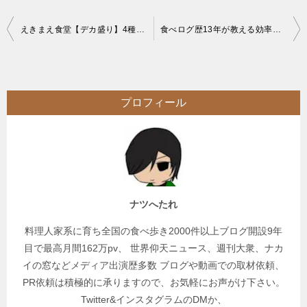
投
えきまえ食堂【デカ盛り】4種のチャレンジメニュー最難関巨大メガ盛りトルコライス
食べログ歴13年が教える効率的なお店選びをご紹介【初心者編】
稿
ナ
ビ
プロフィール
ゲ
ー
シ
ョ
ン
ナツへたれ
料理人家系に育ち全国の食べ歩き2000件以上ブログ開設9年
目で最高月間162万pv、 世界仰天ニュース、週刊大衆、ナカ
イの窓などメディア出演歴多数 ブログや動画での取材依頼、
PR依頼は積極的に承りますので、お気軽にお声がけ下さい。
Twitter&インスタグラムのDMか、