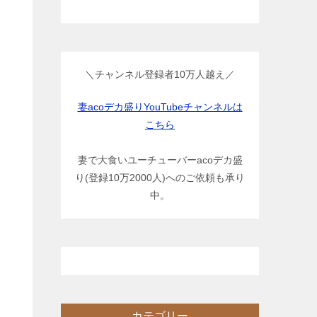
＼チャンネル登録者10万人越え／
妻acoデカ盛りYouTubeチャンネルは
こちら
妻で大食いユーチューバーacoデカ盛
り(登録10万2000人)へのご依頼も承り
中。
カテゴリー