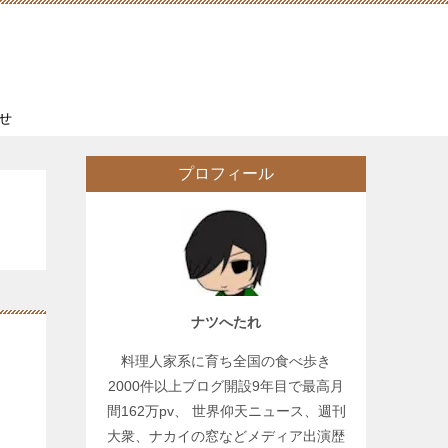
せ
プロフィール
ナツへたれ
料理人家系に育ち全国の食べ歩き
2000件以上ブログ開設9年目で最高月
間162万pv、 世界仰天ニュース、週刊
大衆、ナカイの窓などメディア出演歴