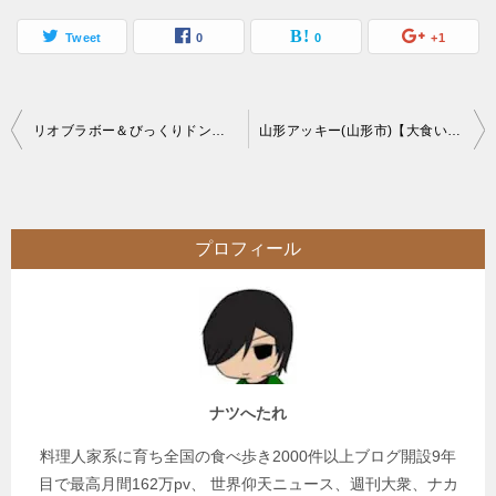
Tweet
0
0
+1
投
リオブラボー＆びっくりドンキー小山店(館林市＆小山市)【デカ盛り】チャレンジと観戦
山形アッキー(山形市)【大食い】超ローカル線でデカ盛り店にフラレ辿りついた大繁盛二郎系?ラーメン【18切符】
稿
ナ
ビ
プロフィール
ゲ
ー
シ
ョ
ン
ナツへたれ
料理人家系に育ち全国の食べ歩き2000件以上ブログ開設9年
目で最高月間162万pv、 世界仰天ニュース、週刊大衆、ナカ