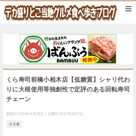
くら寿司前橋小相木店【低糖質】シャリ代わ
りに大根使用等独創性で定評のある回転寿司
チェーン
更新日:
2023年4月18日
公開日:
2017年9月7日
ネタ食