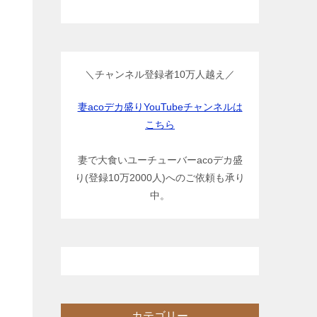
＼チャンネル登録者10万人越え／
妻acoデカ盛りYouTubeチャンネルは
こちら
妻で大食いユーチューバーacoデカ盛
り(登録10万2000人)へのご依頼も承り
中。
カテゴリー