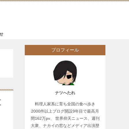
せ
プロフィール
ナツへたれ
直
料理人家系に育ち全国の食べ歩き
2000件以上ブログ開設9年目で最高月
間162万pv、 世界仰天ニュース、週刊
大衆、ナカイの窓などメディア出演歴