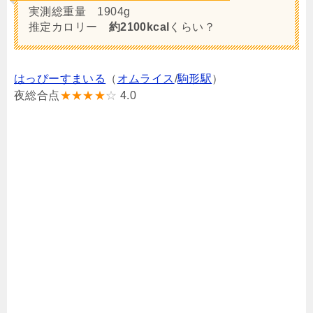
実測総重量 1904g
推定カロリー
約2100kcal
くらい？
はっぴーすまいる
（
オムライス
/
駒形駅
）
夜総合点
★★★★
☆
4.0