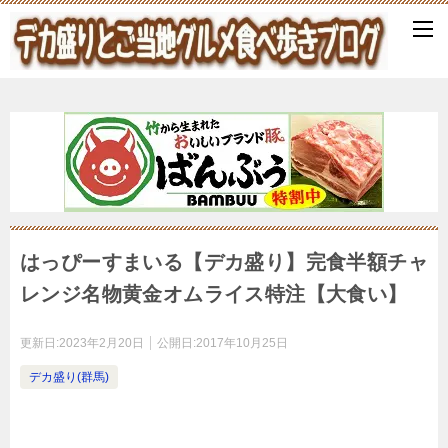
はっぴーすまいる【デカ盛り】完食半額チャ
レンジ名物黄金オムライス特注【大食い】
更新日:
2023年2月20日
公開日:
2017年10月25日
デカ盛り(群馬)