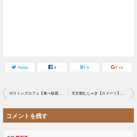
Tweet
0
0
+1
投
ボストンズカフェ【食べ放題】コスパ抜群巡回ピザ店ナポリの食卓のリニューアル店
天文館むじゃき【スイーツ】大繁盛店の名物意外とデカ盛りな白くま【ご当地グルメ】
稿
ナ
コメントを残す
ビ
ゲ