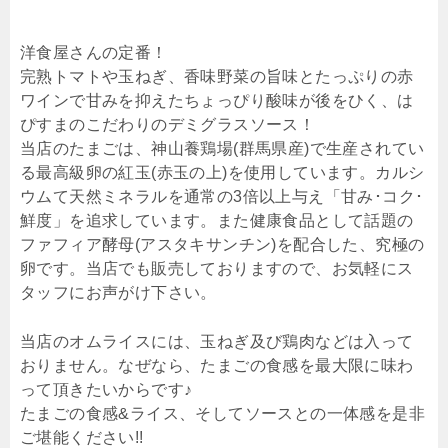
洋食屋さんの定番！
完熟トマトや玉ねぎ、香味野菜の旨味とたっぷりの赤
ワインで甘みを抑えたちょっぴり酸味が後をひく、は
ぴすまのこだわりのデミグラスソース！
当店のたまごは、神山養鶏場(群馬県産)で生産されてい
る最高級卵の紅玉(赤玉の上)を使用しています。カルシ
ウムて天然ミネラルを通常の3倍以上与え「甘み･コク･
鮮度」を追求しています。また健康食品として話題の
ファフィア酵母(アスタキサンチン)を配合した、究極の
卵です。当店でも販売しておりますので、お気軽にス
タッフにお声がけ下さい。
当店のオムライスには、玉ねぎ及び鶏肉などは入って
おりません。なぜなら、たまごの食感を最大限に味わ
って頂きたいからです♪
たまごの食感&ライス、そしてソースとの一体感を是非
ご堪能ください!!