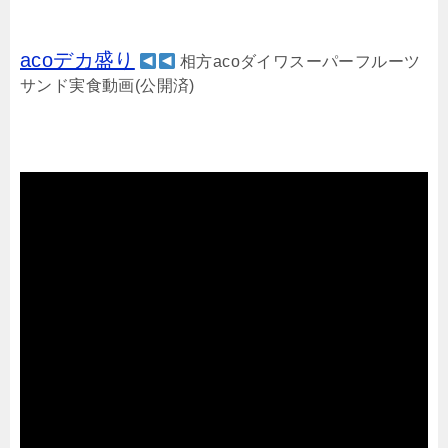
acoデカ盛り
相方acoダイワスーパーフルーツ
サンド実食動画(公開済)