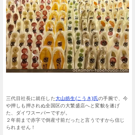
三代目社長に就任した
大山皓生(こうき)氏
の手腕で、今
や押しも押されぬ全国区の大繁盛店へと変貌を遂げ
た、ダイワスーパーですが。
２年前まで赤字で倒産寸前だったと言うですから信じ
られません！