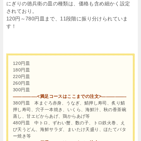
にぎりの徳兵衛の皿の種類は、価格も含め細かく設定
されており。
120円～780円皿まで、11段階に振り分けられていま
す！
120円皿
180円皿
220円皿
260円皿
300円皿
—————-<満足コースはここまでの注文>—————–
380円皿 本まぐろ赤身、うなぎ、鯖押し寿司、炙り鯖
押し寿司、穴子一本焼き、いくら、海鮮汁、秋の香茶碗
蒸し、甘エビからあげ、鶏からあげ等
480円皿 中トロ、ずわい蟹、数の子、トロ鉄火巻、え
び天うどん、海鮮サラダ、まいたけ天盛り、ほたてバタ
ー焼き等