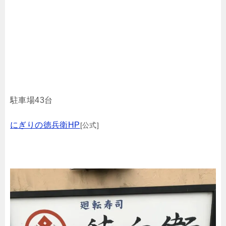
駐車場43台
にぎりの徳兵衛HP
[公式]