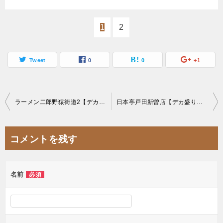
1
2
Tweet
0
0
+1
投
ラーメン二郎野猿街道2【デカ盛り】絶品汁なし麺マシ大食いと謎レジェンド券【ドクロ】
日本亭戸田新曽店【デカ盛り】デカ６からあげは格安絶品な１キロ超弁当【大食い】
稿
ナ
コメントを残す
ビ
ゲ
名前
必須
ー
シ
ョ