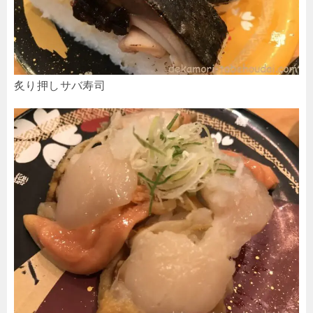
炙り押しサバ寿司