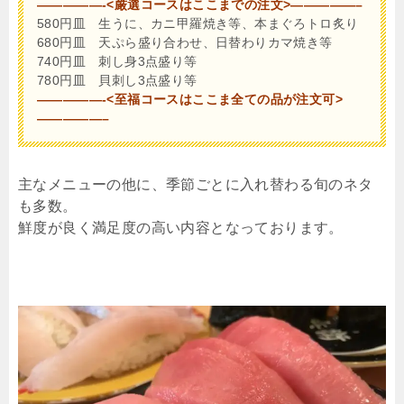
—————-<厳選コースはここまでの注文>—————–
580円皿 生うに、カニ甲羅焼き等、本まぐろトロ炙り
680円皿 天ぷら盛り合わせ、日替わりカマ焼き等
740円皿 刺し身3点盛り等
780円皿 貝刺し3点盛り等
—————-<至福コースはここま全ての品が注文可>
—————–
主なメニューの他に、季節ごとに入れ替わる旬のネタ
も多数。
鮮度が良く満足度の高い内容となっております。