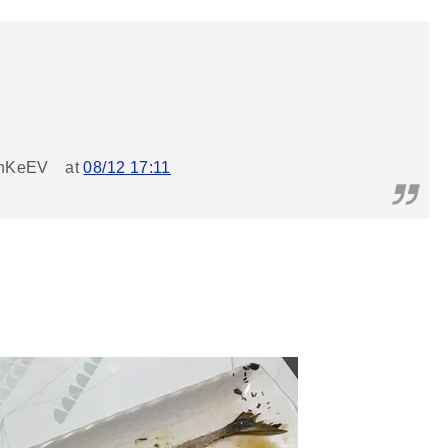
nnKeEV
at
08/12 17:11