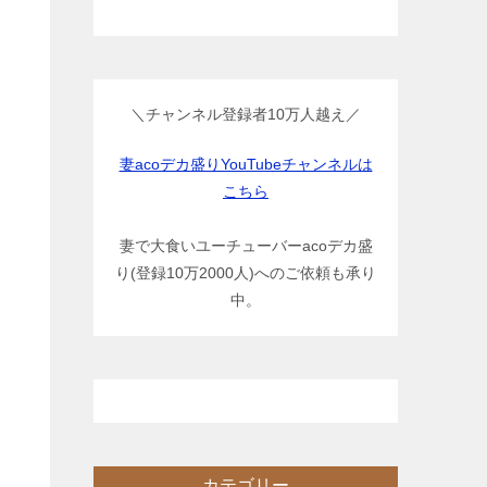
＼チャンネル登録者10万人越え／
妻acoデカ盛りYouTubeチャンネルは
こちら
妻で大食いユーチューバーacoデカ盛
り(登録10万2000人)へのご依頼も承り
中。
カテゴリー