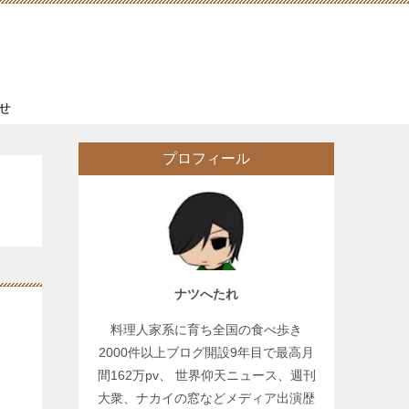
せ
プロフィール
ナツへたれ
料理人家系に育ち全国の食べ歩き
2000件以上ブログ開設9年目で最高月
間162万pv、 世界仰天ニュース、週刊
大衆、ナカイの窓などメディア出演歴