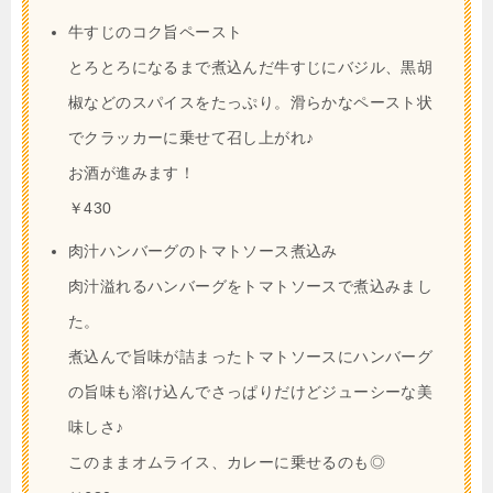
牛すじのコク旨ペースト
とろとろになるまで煮込んだ牛すじにバジル、黒胡
椒などのスパイスをたっぷり。滑らかなペースト状
でクラッカーに乗せて召し上がれ♪
お酒が進みます！
￥430
肉汁ハンバーグのトマトソース煮込み
肉汁溢れるハンバーグをトマトソースで煮込みまし
た。
煮込んで旨味が詰まったトマトソースにハンバーグ
の旨味も溶け込んでさっぱりだけどジューシーな美
味しさ♪
このままオムライス、カレーに乗せるのも◎