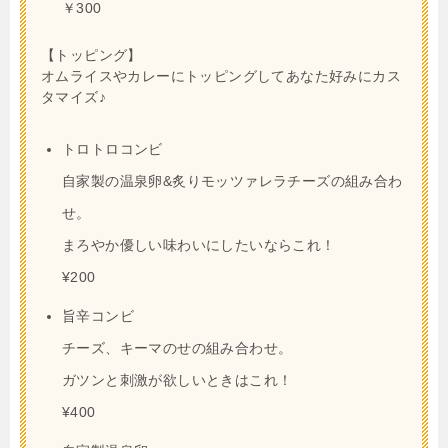
￥300
【トッピング】
オムライスやカレーにトッピングしてあなた好みにカス
タマイズ♪
トロトロコンビ
自家製の温泉卵&炙りモッツァレラチーズの組み合わ
せ。
まろやか優しい味わいにしたいならこれ！
¥200
旨辛コンビ
チーズ、キーマのせの組み合わせ。
ガツンと刺激が欲しいときはこれ！
¥400