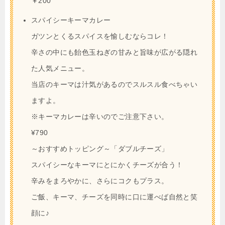
￥200
スパイシーキーマカレー
ガツンとくるスパイスを愉しむならコレ！
辛さの中にも飴色玉ねぎの甘みと旨味が広がる隠れ
た人気メニュー。
当店のキーマは汁気があるのでスルスル食べちゃい
ますよ。
※キーマカレーは辛いのでご注意下さい。
¥790
～おすすめトッピング～「ダブルチーズ」
スパイシーなキーマにとにかくチーズが合う！
辛みをまろやかに、さらにコクもプラス。
ご飯、キーマ、チーズを同時に口に運べば自然と笑
顔に♪