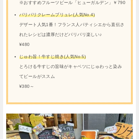
※おすすめフルーツビール「ヒューガルデン」￥790
パリパリクレームブリュレ(人気No.4)
デザート人気1番！フランス人パティシエから直伝さ
れたレシピは濃厚だけどパリパリ楽しい♪
¥480
じゅわ旨！牛すじ焼き(人気No.5)
とろける牛すじの旨味がキャベツにじゅわっと染み
てビールがススム
¥380～