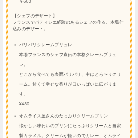
￥680
【シェフのデザート】
フランスでパティシエ経験のあるシェフの作る、本場仕
込みのデザート。
パリパリクレームブリュレ
本場フランスのシェフ直伝の本格クレームブリュ
レ。
どこから食べても表面パリパリ、中はとろ〜りクリ
ーム。甘くて幸せな香りが口いっぱいに広がりま
す。
¥480
オムライス屋さんのたっぷりクリームプリン
懐かしい味わいのプリンにたっぷりクリームと自家
製カラメル。クリームが軽いのでカレー、オムライ