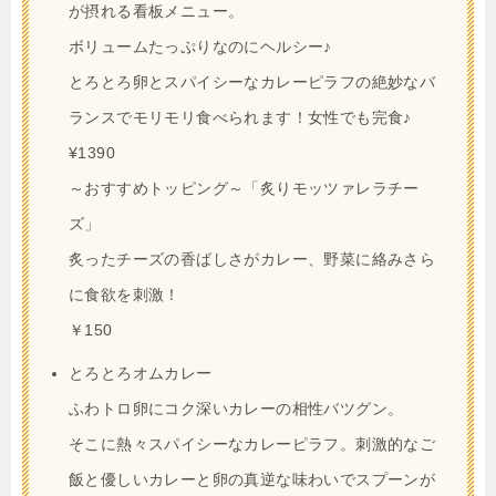
が摂れる看板メニュー。
ボリュームたっぷりなのにヘルシー♪
とろとろ卵とスパイシーなカレーピラフの絶妙なバ
ランスでモリモリ食べられます！女性でも完食♪
¥1390
～おすすめトッピング～「炙りモッツァレラチー
ズ」
炙ったチーズの香ばしさがカレー、野菜に絡みさら
に食欲を刺激！
￥150
とろとろオムカレー
ふわトロ卵にコク深いカレーの相性バツグン。
そこに熱々スパイシーなカレーピラフ。刺激的なご
飯と優しいカレーと卵の真逆な味わいでスプーンが