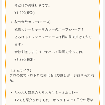
今だけの美味しさです。
¥1,290(税別)
秋の食欲カレー(チーズ)
欧風カレーとキーマカレーのハーフ&ハーフ！
とろけるモッツァレラチーズは目の前で掛けて炙り
ます♪
食欲刺激しまくりでヤバい！動画で撮ってね。
¥1,290(税別)
【オムライス】
プロの技でトロトロな卵はもはや癒し系、卵好きも大満
足。
たっぷり野菜のとろとろヤミーオムカレー
TVでも紹介されました、オムライスで１日分の野菜