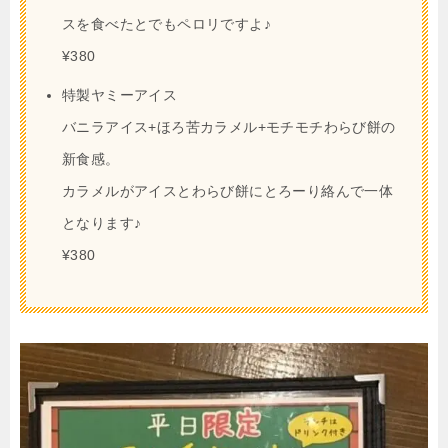
スを食べたとでもペロリですよ♪
¥380
特製ヤミーアイス
バニラアイス+ほろ苦カラメル+モチモチわらび餅の
新食感。
カラメルがアイスとわらび餅にとろーり絡んで一体
となります♪
¥380