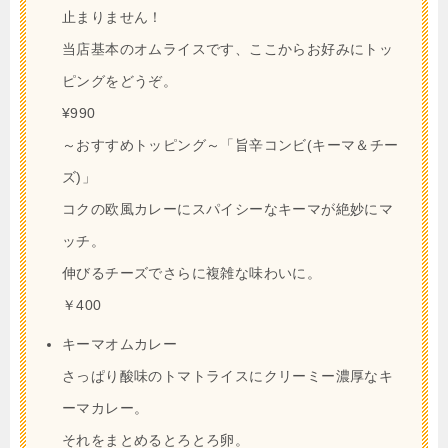
止まりません！
当店基本のオムライスです、ここからお好みにトッ
ピングをどうぞ。
¥990
～おすすめトッピング～「旨辛コンビ(キーマ＆チー
ズ)」
コクの欧風カレーにスパイシーなキーマが絶妙にマ
ッチ。
伸びるチーズでさらに複雑な味わいに。
￥400
キーマオムカレー
さっぱり酸味のトマトライスにクリーミー濃厚なキ
ーマカレー。
それをまとめるとろとろ卵。