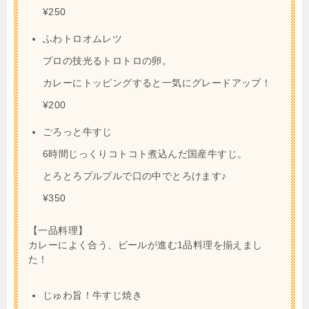
¥250
ふわトロオムレツ
プロの技光るトロトロの卵。
カレーにトッピングすると一気にグレードアップ！
¥200
ごろっと牛すじ
6時間じっくりコトコト煮込んだ国産牛すじ。
とろとろプルプルで口の中でとろけます♪
¥350
【一品料理】
カレーによく合う、ビールが進む1品料理を揃えまし
た！
じゅわ旨！牛すじ焼き