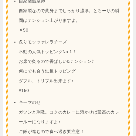
自家製温泉卵
自家製なので黄身までしっかり濃厚。とろーりの瞬
間はテンション上がりますよ。
￥50
炙りモッツァレラチーズ
不動の人気トッピングNo.1！
お席で炙るので香ばしい&テンション⤴︎
何にでも合う鉄板トッピング
ダブル、トリプル出来ます♪
¥150
キーマのせ
ガツンと刺激。コクのカレーに溶かせば最高のカレ
ールーになりますよ♪
ご飯が進むので食べ過ぎ要注意！