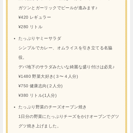
ガツンとガーリックでビールが進みます♪
¥420 レギュラー
¥280 リトル
たっぷりヤミーサラダ
シンプルでカレー、オムライスを引き立てる名脇
役。
デパ地下のサラダみたいな綺麗な盛り付けは必見♪
¥1480 野菜大好き(３〜４人分)
¥750 健康志向(２人分)
¥380 リトル(1人分)
たっぷり野菜のチーズオーブン焼き
1日分の野菜にたっぷりチーズをかけオーブンでグツ
グツ焼き上げました。