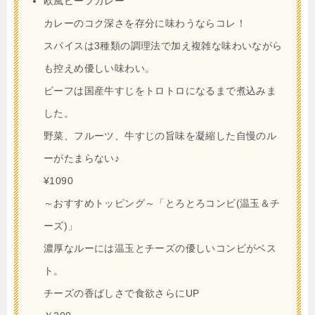
欧風ビーフカレー
カレーのコク深さを存分に味わうならコレ！
スパイスは3種類の調理法で加え複雑な味わいながら
も控えめ優しい味わい。
ビーフは国産牛すじをトロトロになるまで煮込みま
した。
野菜、フルーツ、牛すじの旨味を凝縮した自慢のル
ーがたまらない♪
¥1090
～おすすめトッピング～「とろとろコンビ(温玉＆チ
ーズ)」
濃厚なルーには温玉とチーズの優しいコンビがベス
ト。
チーズの香ばしさで食欲さらにUP