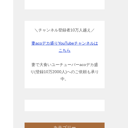
＼チャンネル登録者10万人越え／
妻acoデカ盛りYouTubeチャンネルは
こちら
妻で大食いユーチューバーacoデカ盛
り(登録10万2000人)へのご依頼も承り
中。
カテゴリー