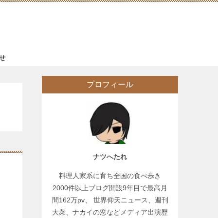
せ
プロフィール
ナツへたれ
料理人家系に育ち全国の食べ歩き
2000件以上ブログ開設9年目で最高月
間162万pv、 世界仰天ニュース、週刊
大衆、ナカイの窓などメディア出演歴