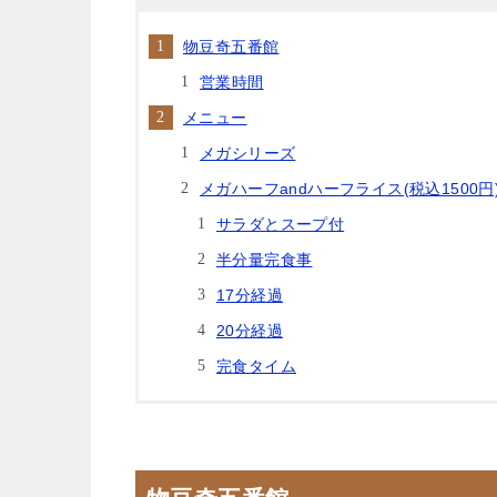
物豆奇五番館
営業時間
メニュー
メガシリーズ
メガハーフandハーフライス(税込1500円
サラダとスープ付
半分量完食事
17分経過
20分経過
完食タイム