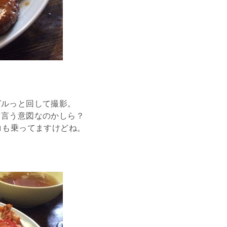
グルっと回して撮影。
と言う意図なのかしら？
コも乗ってますけどね。