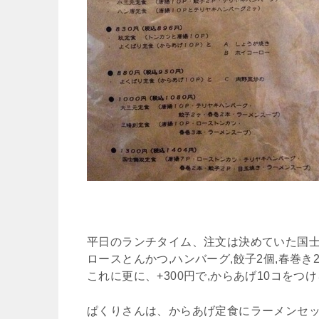
平日のランチタイム、注文は決めていた国士無
ロースとんかつ,ハンバーグ,餃子2個,春巻き2
これに更に、+300円で,からあげ10コをつ
ぱくりさんは、からあげ定食にラーメンセッ