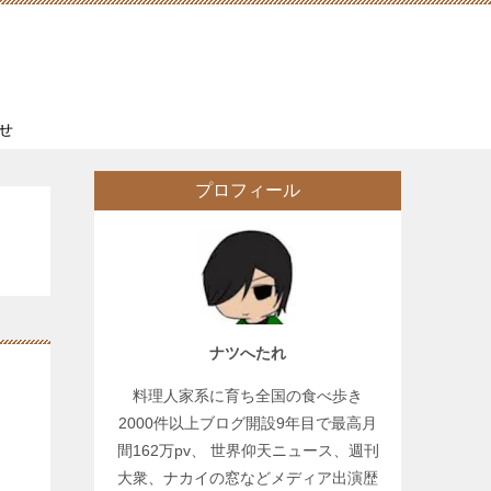
せ
プロフィール
ナツへたれ
料理人家系に育ち全国の食べ歩き
2000件以上ブログ開設9年目で最高月
間162万pv、 世界仰天ニュース、週刊
大衆、ナカイの窓などメディア出演歴