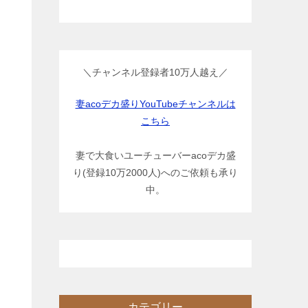
＼チャンネル登録者10万人越え／
妻acoデカ盛りYouTubeチャンネルは
こちら
妻で大食いユーチューバーacoデカ盛
り(登録10万2000人)へのご依頼も承り
中。
カテゴリー