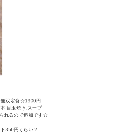
双定食☆1300円
本,目玉焼き,スープ
けられるので追加です☆
ト850円くらい？