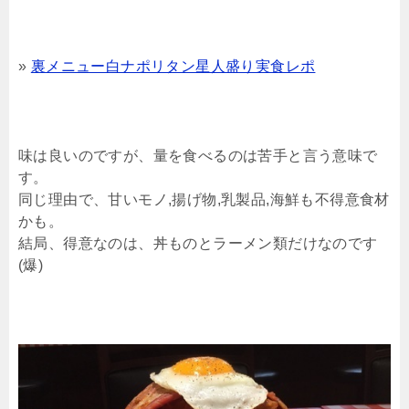
»
裏メニュー白ナポリタン星人盛り実食レポ
味は良いのですが、量を食べるのは苦手と言う意味で
す。
同じ理由で、甘いモノ,揚げ物,乳製品,海鮮も不得意食材
かも。
結局、得意なのは、丼ものとラーメン類だけなのです
(爆)