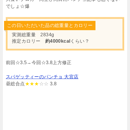
でしょ☆爆
この日いただいた品の総重量とカロリー
実測総重量 2834g
推定カロリー
約4000kcal
くらい？
前回☆3.5→今回☆3.8上方修正
スパゲッティーのパンチョ 大宮店
昼総合点
★★★
☆☆
3.8