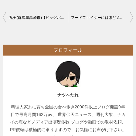
投
丸実(群馬県高崎市)【ビッグパフェ】デカ盛り焼きそばからの巨大スイーツに悶絶
フードファイターにはほど遠い一般人レベルでの大食いのコツと準備のお話
稿
ナ
ビ
プロフィール
ゲ
ー
シ
ョ
ン
ナツへたれ
料理人家系に育ち全国の食べ歩き2000件以上ブログ開設9年
目で最高月間162万pv、 世界仰天ニュース、週刊大衆、ナカ
イの窓などメディア出演歴多数 ブログや動画での取材依頼、
PR依頼は積極的に承りますので、お気軽にお声がけ下さい。