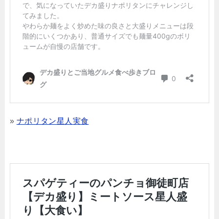
»
ナポリタン星人実食