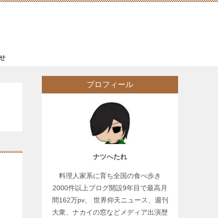
せ
プロフィール
ナツへたれ
料理人家系に育ち全国の食べ歩き
2000件以上ブログ開設9年目で最高月
間162万pv、 世界仰天ニュース、週刊
大衆、ナカイの窓などメディア出演歴