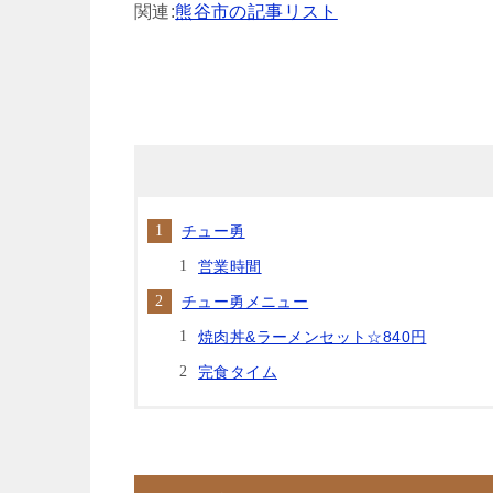
関連:
熊谷市の記事リスト
チュー勇
営業時間
チュー勇メニュー
焼肉丼&ラーメンセット☆840円
完食タイム