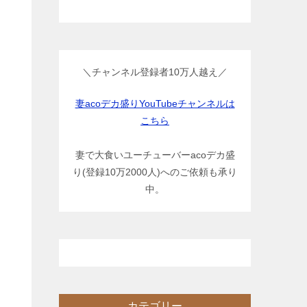
＼チャンネル登録者10万人越え／
妻acoデカ盛りYouTubeチャンネルは
こちら
妻で大食いユーチューバーacoデカ盛
り(登録10万2000人)へのご依頼も承り
中。
カテゴリー