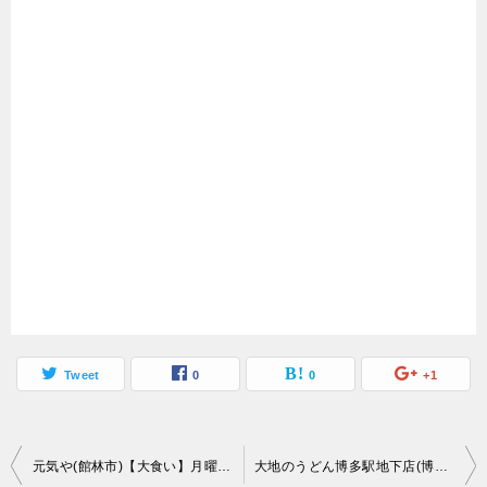
Tweet
0
0
+1
投
元気や(館林市)【大食い】月曜はワンコインでうどん食べられるイベント【食べ放題】
大地のうどん博多駅地下店(博多区)連食しすぎて満腹のお腹に絶品ごぼ天うどん