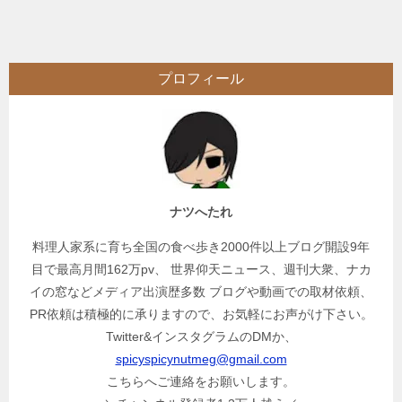
稿
ナ
ビ
プロフィール
ゲ
ー
シ
ョ
ン
ナツへたれ
料理人家系に育ち全国の食べ歩き2000件以上ブログ開設9年
目で最高月間162万pv、 世界仰天ニュース、週刊大衆、ナカ
イの窓などメディア出演歴多数 ブログや動画での取材依頼、
PR依頼は積極的に承りますので、お気軽にお声がけ下さい。
Twitter&インスタグラムのDMか、
spicyspicynutmeg@gmail.com
こちらへご連絡をお願いします。