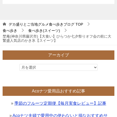
デカ盛りとご当地グルメ食べ歩きブログ
TOP
食べ歩き
食べ歩き(スイーツ)
埜庵(神奈川県藤沢市)【大食い】ひらつか七夕祭りオフ会の前に大
繁盛人気店のかき氷【スイーツ】
アーカイブ
Acoナツ愛用品おすすめ記事
»
季節のフルーツ定期便【毎月実食レビュー】記事
»
Acoナツ夫婦で愛用中の使わないと損なおすすめサ