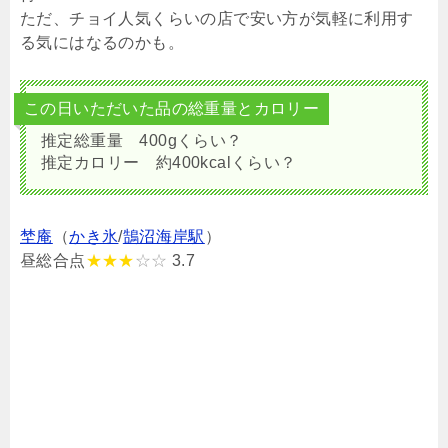
ただ、チョイ人気くらいの店で安い方が気軽に利用す
る気にはなるのかも。
この日いただいた品の総重量とカロリー
推定総重量 400gくらい？
推定カロリー 約400kcalくらい？
埜庵
（
かき氷
/
鵠沼海岸駅
）
昼総合点
★★★
☆☆
3.7