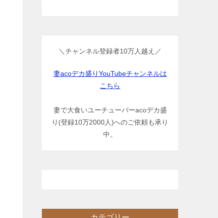
＼チャンネル登録者10万人越え／
妻acoデカ盛りYouTubeチャンネルは
こちら
妻で大食いユーチューバーacoデカ盛
り(登録10万2000人)へのご依頼も承り
中。
カテゴリー