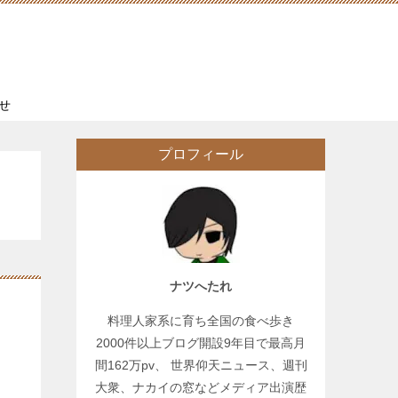
せ
プロフィール
ナツへたれ
料理人家系に育ち全国の食べ歩き
2000件以上ブログ開設9年目で最高月
間162万pv、 世界仰天ニュース、週刊
大衆、ナカイの窓などメディア出演歴