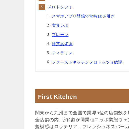
メロトッツォ
スマホアプリ登録で常時10％引き
実食レポ
プレーン
抹茶あずき
ティラミス
ファーストキッチンメロトッツォ総評
First Kitchen
関東から九州まで全国で業界5位の店舗数を
全店舗の内、約4割が同業種コラボ業態ウェ
規模感はロッテリア、フレッシュネスバーガ