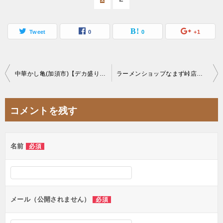
Tweet
0
0
+1
投
中華かし亀(加須市)【デカ盛り】映えすぎ旨い創作料理は肉肉肉まみれ過ぎボリューミー
ラーメンショップなまず峠店【成功無料】関西唯一のラーショ店舗大食いチャレンジ
稿
ナ
コメントを残す
ビ
ゲ
名前
必須
ー
シ
ョ
ン
メール（公開されません）
必須