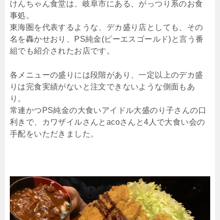
けんちゃん食堂は、岐阜市にある、がっつり系のお食
事処。
東海圏を代表するような、デカ盛り店としても、その
名を轟かせおり、PS純金(ピーエスゴールド)と言う番
組でも紹介されたお店です。
各メニューの盛りには段階があり、一定以上のデカ盛
りは完食実績がないと注文できないような側面もあ
り。
常連かつPS純金の大食いアイドル大盛のり子さんの口
利きで、カワザイルさんとacoさんと4人で大食い会の
手配をいただきました。