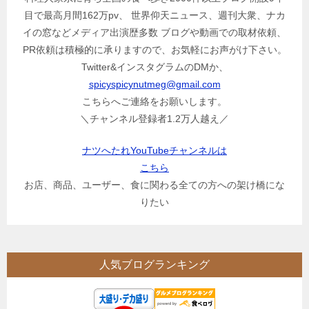
目で最高月間162万pv、 世界仰天ニュース、週刊大衆、ナカ
イの窓などメディア出演歴多数 ブログや動画での取材依頼、
PR依頼は積極的に承りますので、お気軽にお声がけ下さい。
Twitter&インスタグラムのDMか、
spicyspicynutmeg@gmail.com
こちらへご連絡をお願いします。
＼チャンネル登録者1.2万人越え／
ナツへたれYouTubeチャンネルは
こちら
お店、商品、ユーザー、食に関わる全ての方への架け橋にな
りたい
人気ブログランキング