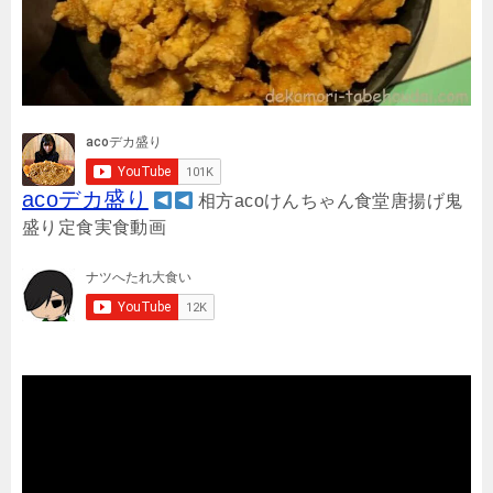
acoデカ盛り
相方acoけんちゃん食堂唐揚げ鬼
盛り定食実食動画