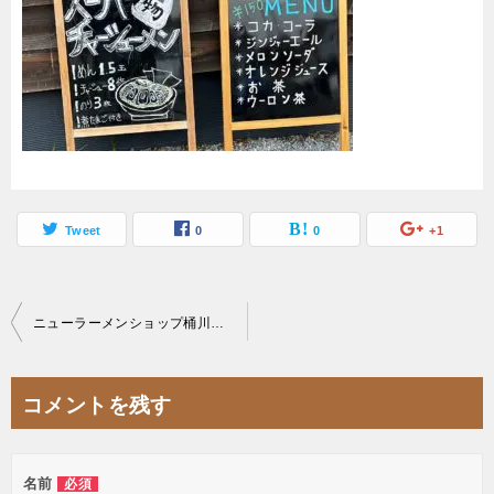
Tweet
0
0
+1
投
ニューラーメンショップ桶川店頭メニュー案内
稿
ナ
コメントを残す
ビ
ゲ
名前
必須