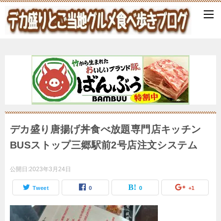
デカ盛り唐揚げ丼食べ放題専門店キッチン
BUSストップ三郷駅前2号店注文システム
公開日:
2023年3月24日
Tweet
0
0
+1