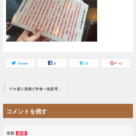
Tweet
0
0
+1
投
デカ盛り唐揚げ丼食べ放題専門店キッチンBUSストップ三郷駅前2号店注文システム
稿
ナ
コメントを残す
ビ
ゲ
名前
必須