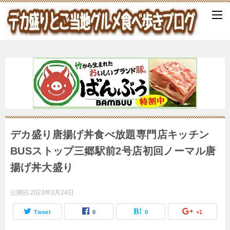
デカ盛り唐揚げ丼食べ放題専門店キッチン
BUSストップ三郷駅前2号店初回ノーマル唐
揚げ丼大盛り
公開日:
2023年3月24日
Tweet
0
0
+1