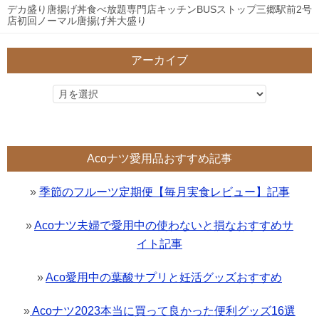
デカ盛り唐揚げ丼食べ放題専門店キッチンBUSストップ三郷駅前2号
店初回ノーマル唐揚げ丼大盛り
アーカイブ
Acoナツ愛用品おすすめ記事
»
季節のフルーツ定期便【毎月実食レビュー】記事
»
Acoナツ夫婦で愛用中の使わないと損なおすすめサ
イト記事
»
Aco愛用中の葉酸サプリと妊活グッズおすすめ
»
Acoナツ2023本当に買って良かった便利グッズ16選