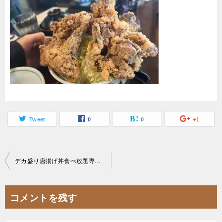
Tweet
0
0
+1
投
デカ盛り唐揚げ丼食べ放題専門店キッチンBUSストップ三郷駅前2号店初回ノーマル唐揚げ丼大盛り
稿
ナ
コメントを残す
ビ