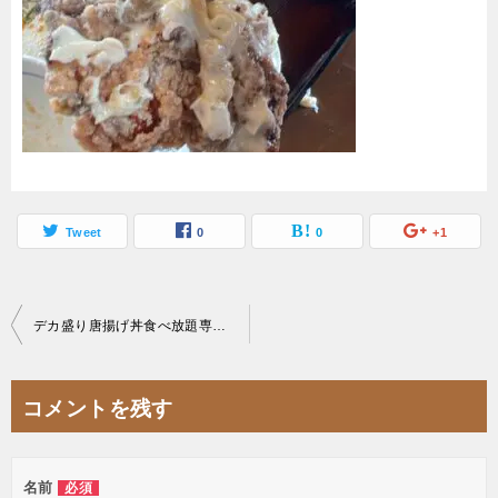
Tweet
0
0
+1
投
デカ盛り唐揚げ丼食べ放題専門店キッチンBUSストップ三郷駅前2号店タルタル唐揚げ
稿
ナ
コメントを残す
ビ
ゲ
名前
必須