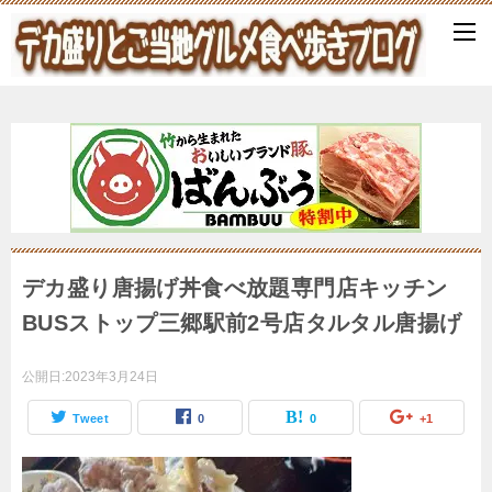
デカ盛り唐揚げ丼食べ放題専門店キッチン
BUSストップ三郷駅前2号店タルタル唐揚げ
公開日:
2023年3月24日
Tweet
0
0
+1