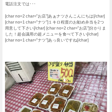
電話注文では･･･
[char no=2 char=”お店”]あぁナツさんこんにちは[/char]
[char no=1 char=”ナツ”]１キロ程度のお勧め弁当を2つ
用意して下さい[/char] [char no=2 char=”お店”]分かりま
した！超会議用の超メニューを食べて下さい[/char]
[char no=1 char=”ナツ”]あっ良いですね[/char]