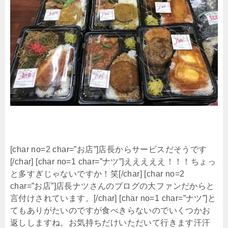
[char no=2 char=”お店”]店長からサービスだそうです
[/char] [char no=1 char=”ナツ”]えええええ！！！ちょっ
と多すぎじゃないですか！笑[/char] [char no=2
char=”お店”]店長ナツさんのブログの大ファンだからと
言付けされています。[/char] [char no=1 char=”ナツ”]と
てもありがたいのですが食べきらないのでいくつかお
返ししますね。お気持ちだけいただいて行きます汗汗