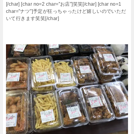
[/char] [char no=2 char=”お店”]笑笑[/char] [char no=1
char=”ナツ”]予定が狂っちゃったけど嬉しいのでいただ
いて行きます笑笑[/char]