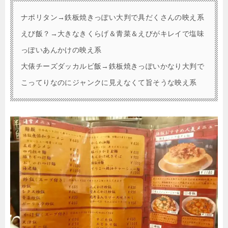
ナポリタン→鉄板焼きっぽい大判で具だくさんの映え系
えび飯？→大きなきくらげ＆青菜＆えびがキレイで塩味
っぽいあんかけの映え系
大俵チーズダッカルビ飯→鉄板焼きっぽいかなり大判で
こってりなのにジャンクに見えなくて旨そうな映え系