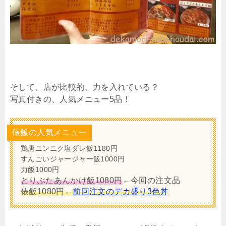
そして、店が比較的、力を入れている？
写真付きの、人気メニュー5品！
俵飯の人気メニュー
鶏唐ニンニク塩ダレ飯1180円
すんごいジャージャー飯1000円
力飯1000円
とりぶたあんかけ飯1080円
←今回の注文品
俵飯1080円←
前回注文のデカ盛り3色丼