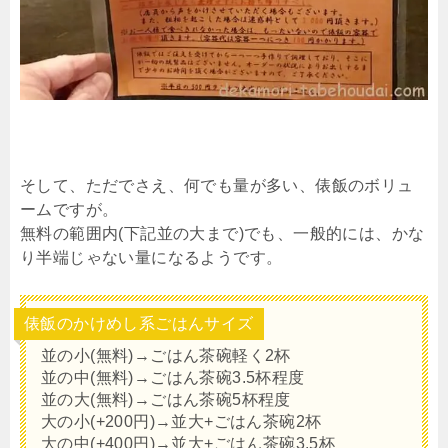
そして、ただでさえ、何でも量が多い、俵飯のボリュ
ームですが。
無料の範囲内(下記並の大まで)でも、一般的には、かな
り半端じゃない量になるようです。
俵飯のかけめし系ごはんサイズ
並の小(無料)→ごはん茶碗軽く2杯
並の中(無料)→ごはん茶碗3.5杯程度
並の大(無料)→ごはん茶碗5杯程度
大の小(+200円)→並大+ごはん茶碗2杯
大の中(+400円)→並大+ごはん茶碗3.5杯