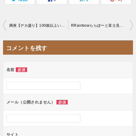
投
満洲【デカ盛り】100個以上いくつでも食べ放題？無限餃子大食いチャレンジメニュー
RRainbowららぽーと富士見店【食べ放題】ハワイアンパンケーキの超格安オーダー神バイキング【デカ盛りタワー】
稿
ナ
コメントを残す
ビ
ゲ
名前
必須
ー
シ
ョ
ン
メール（公開されません）
必須
サイト