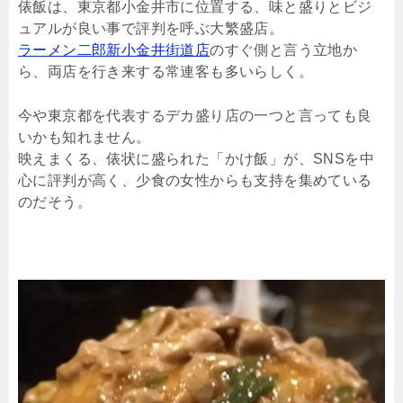
俵飯は、東京都小金井市に位置する、味と盛りとビジ
ュアルが良い事で評判を呼ぶ大繁盛店。
ラーメン二郎新小金井街道店
のすぐ側と言う立地か
ら、両店を行き来する常連客も多いらしく。
今や東京都を代表するデカ盛り店の一つと言っても良
いかも知れません。
映えまくる、俵状に盛られた「かけ飯」が、SNSを中
心に評判が高く、少食の女性からも支持を集めている
のだそう。