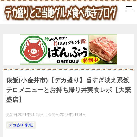
俵飯(小金井市)【デカ盛り】旨すぎ映え系飯
テロメニューとお持ち帰り丼実食レポ【大繁
盛店】
更新日:
2021年6月15日
公開日:
2018年11月4日
デカ盛り(東京)